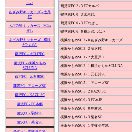
ルパ
鶴見東FC 2 - 3 FCカルパ
あざみ野キッカーズ - 太尾
鶴見東FC 0 - 3 太尾FC
FC
鶴見東FC 0 - 3 FCねぎし
あざみ野キッカーズ - FCね
ぎし
鶴見東FC 6 - 0 横浜SCつばさ
あざみ野キッカーズ - 横浜
横浜かもめSC 3 - 0 あざみ野キッカーズ
SCつばさ
横浜かもめSC 2 - 2 藤沢FC
藤沢FC - 大豆戸FC
横浜かもめSC 1 - 2 大豆戸FC
藤沢FC - 横浜かもめ
横浜かもめSC 2 - 1 横浜かもめSCLUNA
SCLUNA
横浜かもめSC 1 - 1 元石川SC
藤沢FC - 元石川SC
横浜かもめSC 5 - 1 アローズSC
藤沢FC - アローズSC
横浜かもめSC 5 - 2 KAZU SC
藤沢FC - KAZU SC
横浜かもめSC 0 - 3 FC本郷
藤沢FC - FC本郷
横浜かもめSC 0 - 0 駒林SC
藤沢FC - 駒林SC
横浜かもめSC 1 - 3 菊名SC
藤沢FC - 菊名SC
横浜かもめSC 0 - 1 本牧少年SC
藤沢FC - 本牧少年SC