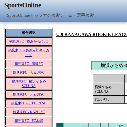
SportsOnline
SportsOnlineトップ
大会検索
チーム・選手検索
試合選択
U-9 KANAGAWA ROOKIE LEAG
鶴見東FC - 横浜かもめSC
鶴見東FC - あざみ野キッカ
ーズ
鶴見東FC - 藤沢FC
横浜かもめSC
鶴見東FC - 大豆戸FC
鶴見東FC - 横浜かもめ
SCLUNA
横浜かもめ
SCLUNA
鶴見東FC - 元石川SC
FCねぎし
鶴見東FC - アローズSC
鶴見東FC - KAZU SC
鶴見東FC - FC本郷
FC