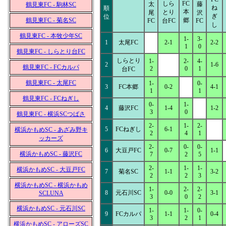
しら
FC
太
藤
鶴見東FC - 駒林SC
ね
順
本
とり
尾
沢
ぎ
位
鶴見東FC - 菊名SC
郷
FC
台FC
FC
し
鶴見東FC - 本牧少年SC
1-
3-
1
太尾FC
2-1
2-2
1
0
鶴見東FC - しらとり台FC
しらとり
1-
2-
4-
2
1-6
鶴見東FC - FCカルパ
2
0
1
台FC
鶴見東FC - 太尾FC
1-
0-
3
FC本郷
0-2
4-1
1
1
鶴見東FC - FCねぎし
0-
1-
4
藤沢FC
1-4
1-2
3
0
鶴見東FC - 横浜SCつばさ
2-
1-
2-
5
FCねぎし
6-1
横浜かもめSC - あざみ野キ
2
4
1
ッカーズ
2-
0-
0-
6
大豆戸FC
0-7
1-1
横浜かもめSC - 藤沢FC
7
2
5
2-
1-
1-
横浜かもめSC - 大豆戸FC
7
菊名SC
1-1
3-2
2
2
3
横浜かもめSC - 横浜かもめ
1-
2-
2-
8
元石川SC
0-0
3-1
SCLUNA
3
0
2
横浜かもめSC - 元石川SC
1-
1-
0-
9
FCカルパ
1-1
0-4
3
2
1
横浜かもめSC - アローズSC