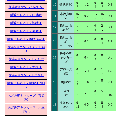
0-
0-
0-
10
鶴見東FC
1-2
0-3
3
1
3
横浜かもめSC - KAZU SC
本牧少年
0-
1-
0-
横浜かもめSC - FC本郷
11
0-2
0-1
4
2
2
SC
横浜かもめSC - 駒林SC
横浜かも
1-
0-
2-
12
1-1
0-1
5
3
2
めSC
横浜かもめSC - 菊名SC
横浜かも
横浜かもめSC - 本牧少年SC
1-
0-
0-
13
0-1
1-1
め
2
0
1
SCLUNA
横浜かもめSC - しらとり台
FC
あざみ野
0-
0-
0-
14
キッカー
0-4
0-5
横浜かもめSC - FCカルパ
8
1
3
ズ
横浜かもめSC - 太尾FC
アローズ
0-
0-
1-
15
0-11
1-2
2
0
2
SC
横浜かもめSC - FCねぎし
1-
1-
0-
16
駒林SC
1-6
2-1
横浜かもめSC - 横浜SCつば
1
4
3
さ
KAZU
1-
0-
5-
0-
17
0-10
SC
6
4
0
10
あざみ野キッカーズ - 藤沢
FC
横浜SCつ
0-
0-
0-
18
0-5
0-9
11
5
8
ばさ
あざみ野キッカーズ - 大豆
戸FC