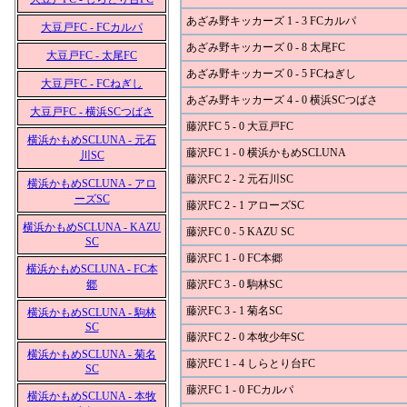
あざみ野キッカーズ 1 - 3 FCカルパ
大豆戸FC - FCカルパ
あざみ野キッカーズ 0 - 8 太尾FC
大豆戸FC - 太尾FC
あざみ野キッカーズ 0 - 5 FCねぎし
大豆戸FC - FCねぎし
あざみ野キッカーズ 4 - 0 横浜SCつばさ
大豆戸FC - 横浜SCつばさ
藤沢FC 5 - 0 大豆戸FC
横浜かもめSCLUNA - 元石
藤沢FC 1 - 0 横浜かもめSCLUNA
川SC
藤沢FC 2 - 2 元石川SC
横浜かもめSCLUNA - アロ
ーズSC
藤沢FC 2 - 1 アローズSC
横浜かもめSCLUNA - KAZU
藤沢FC 0 - 5 KAZU SC
SC
藤沢FC 1 - 0 FC本郷
横浜かもめSCLUNA - FC本
郷
藤沢FC 3 - 0 駒林SC
藤沢FC 3 - 1 菊名SC
横浜かもめSCLUNA - 駒林
SC
藤沢FC 2 - 0 本牧少年SC
横浜かもめSCLUNA - 菊名
藤沢FC 1 - 4 しらとり台FC
SC
藤沢FC 1 - 0 FCカルパ
横浜かもめSCLUNA - 本牧