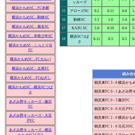
ッカーズ
横浜かもめSC - FC本郷
15
アローズSC
0-2
0-11
0-0
1
横浜かもめSC - 駒林SC
16
駒林SC
1-1
1-6
1-4
0
横浜かもめSC - 菊名SC
17
KAZU SC
1-6
0-10
0-4
5
横浜かもめSC - 本牧少年SC
横浜SCつば
18
0-11
0-5
0-5
0
さ
横浜かもめSC - しらとり台
FC
横浜かもめSC - FCカルパ
横浜かもめSC - 太尾FC
組み合
横浜かもめSC - FCねぎし
鶴見東FC 3 - 0 横浜かも
横浜かもめSC - 横浜SCつば
鶴見東FC 0 - 1 あざみ
さ
鶴見東FC 0 - 3 藤沢FC
あざみ野キッカーズ - 藤沢
FC
鶴見東FC 0 - 0 大豆戸FC
あざみ野キッカーズ - 大豆
鶴見東FC 2 - 0 横浜かも
戸FC
鶴見東FC 1 - 0 元石川SC
あざみ野キッカーズ - 横浜