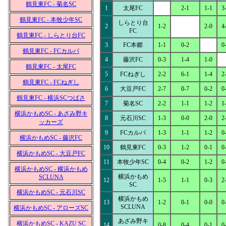
鶴見東FC - 菊名SC
1
太尾FC
2-1
1-1
3
鶴見東FC - 本牧少年SC
しらとり台
2
1-2
2-0
4
FC
鶴見東FC - しらとり台FC
3
FC本郷
1-1
0-2
0
鶴見東FC - FCカルパ
4
藤沢FC
0-3
1-4
1-0
鶴見東FC - 太尾FC
5
FCねぎし
2-2
6-1
1-4
2
鶴見東FC - FCねぎし
6
大豆戸FC
2-7
0-7
0-2
0
鶴見東FC - 横浜SCつばさ
7
菊名SC
2-2
1-1
1-2
1
横浜かもめSC - あざみ野キ
8
元石川SC
1-3
0-0
2-0
2
ッカーズ
9
FCカルパ
1-3
1-1
1-2
0
横浜かもめSC - 藤沢FC
10
鶴見東FC
0-3
1-2
0-1
0
横浜かもめSC - 大豆戸FC
11
本牧少年SC
0-4
0-2
1-2
0
横浜かもめSC - 横浜かもめ
横浜かもめ
SCLUNA
12
1-5
1-1
0-3
2
SC
横浜かもめSC - 元石川SC
横浜かもめ
13
1-2
0-1
0-0
0
SCLUNA
横浜かもめSC - アローズSC
あざみ野キ
横浜かもめSC - KAZU SC
14
0-8
0-4
0-1
0