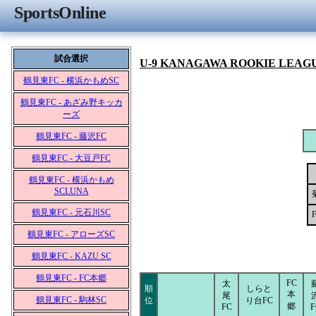
SportsOnline
試合選択
U-9 KANAGAWA ROOKIE LEAG
鶴見東FC - 横浜かもめSC
鶴見東FC - あざみ野キッカ
ーズ
鶴見東FC - 藤沢FC
鶴見東FC - 大豆戸FC
鶴見東FC - 横浜かもめ
SCLUNA
鶴見東FC - 元石川SC
鶴見東FC - アローズSC
鶴見東FC - KAZU SC
鶴見東FC - FC本郷
FC
太
順
しらと
本
尾
鶴見東FC - 駒林SC
位
り台FC
郷
FC
F