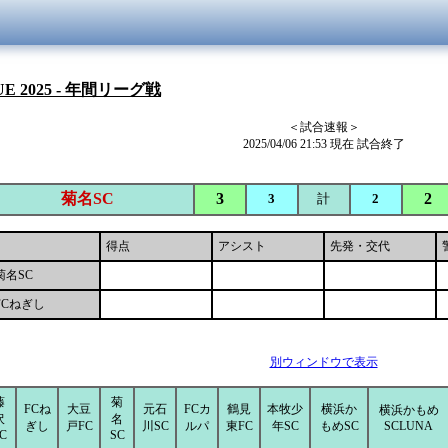
UE 2025 - 年間リーグ戦
＜試合速報＞
2025/04/06 21:53 現在 試合終了
菊名SC
3
2
3
計
2
得点
アシスト
先発・交代
菊名SC
FCねぎし
別ウィンドウで表示
藤
菊
FCね
大豆
元石
FCカ
鶴見
本牧少
横浜か
横浜かもめ
沢
名
ぎし
戸FC
川SC
ルパ
東FC
年SC
もめSC
SCLUNA
C
SC