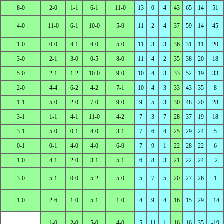
8-0
2-0
1-1
6-1
11-0
13
0
4
43
65
14
51
4-0
11-0
6-1
10-0
5-0
11
2
4
37
59
14
45
1-0
0-0
4-1
4-0
5-0
11
3
3
36
31
11
20
3-0
2-1
3-0
0-5
8-0
11
4
2
35
38
20
18
5-0
2-1
1-2
10-0
9-0
10
4
3
33
52
19
33
2-0
4-4
6-2
4-2
7-1
10
4
3
33
43
35
8
1-1
5-0
2-0
7-0
9-0
9
5
3
30
48
20
28
3-1
1-1
4-1
11-0
4-2
7
3
7
28
37
19
18
3-1
5-0
0-1
4-0
3-1
7
6
4
25
29
24
5
0-1
0-1
4-0
4-0
6-0
7
9
1
22
28
22
6
1-0
4-1
2-0
3-1
5-1
6
8
3
21
22
24
-2
3-0
5-1
0-0
5-2
5-0
5
7
5
20
27
26
1
1-0
2-6
1-0
5-1
1-0
4
9
4
16
15
29
-14
1-0
2-0
5-0
4-0
5
11
1
16
16
35
-19