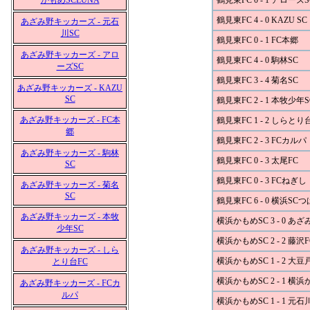
かもめSCLUNA
鶴見東FC 0 - 1 アローズS
鶴見東FC 4 - 0 KAZU SC
あざみ野キッカーズ - 元石
川SC
鶴見東FC 0 - 1 FC本郷
あざみ野キッカーズ - アロ
鶴見東FC 4 - 0 駒林SC
ーズSC
鶴見東FC 3 - 4 菊名SC
あざみ野キッカーズ - KAZU
SC
鶴見東FC 2 - 1 本牧少年S
あざみ野キッカーズ - FC本
鶴見東FC 1 - 2 しらとり
郷
鶴見東FC 2 - 3 FCカルパ
あざみ野キッカーズ - 駒林
鶴見東FC 0 - 3 太尾FC
SC
鶴見東FC 0 - 3 FCねぎし
あざみ野キッカーズ - 菊名
SC
鶴見東FC 6 - 0 横浜SC
あざみ野キッカーズ - 本牧
横浜かもめSC 3 - 0 
少年SC
横浜かもめSC 2 - 2 藤沢F
あざみ野キッカーズ - しら
横浜かもめSC 1 - 2 大豆
とり台FC
横浜かもめSC 2 - 1 横
あざみ野キッカーズ - FCカ
ルパ
横浜かもめSC 1 - 1 元石