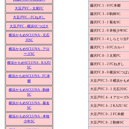
藤沢FC 1 - 0 FC本郷
大豆戸FC - 太尾FC
藤沢FC 3 - 0 駒林SC
大豆戸FC - FCねぎし
藤沢FC 3 - 1 菊名SC
大豆戸FC - 横浜SCつばさ
藤沢FC 2 - 0 本牧少年SC
横浜かもめSCLUNA - 元石
藤沢FC 1 - 4 しらとり台F
川SC
藤沢FC 1 - 0 FCカルパ
横浜かもめSCLUNA - アロ
ーズSC
藤沢FC 0 - 3 太尾FC
横浜かもめSCLUNA - KAZU
藤沢FC 1 - 2 FCねぎし
SC
藤沢FC 8 - 0 横浜SCつば
横浜かもめSCLUNA - FC本
大豆戸FC 5 - 0 横浜かも
郷
大豆戸FC 3 - 1 元石川SC
横浜かもめSCLUNA - 駒林
SC
大豆戸FC 4 - 4 アローズS
横浜かもめSCLUNA - 菊名
大豆戸FC 4 - 2 KAZU SC
SC
大豆戸FC 0 - 2 FC本郷
横浜かもめSCLUNA - 本牧
少年SC
大豆戸FC 6 - 2 駒林SC