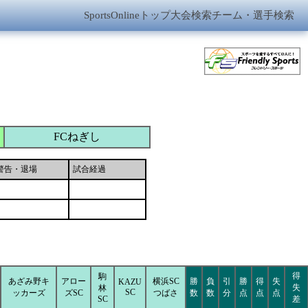
SportsOnlineトップ
大会検索
チーム・選手検索
FCねぎし
警告・退場
試合経過
得
駒
あざみ野キ
アロー
横浜SC
勝
負
引
勝
得
失
KAZU
失
林
SC
ッカーズ
ズSC
つばさ
数
数
分
点
点
点
SC
差