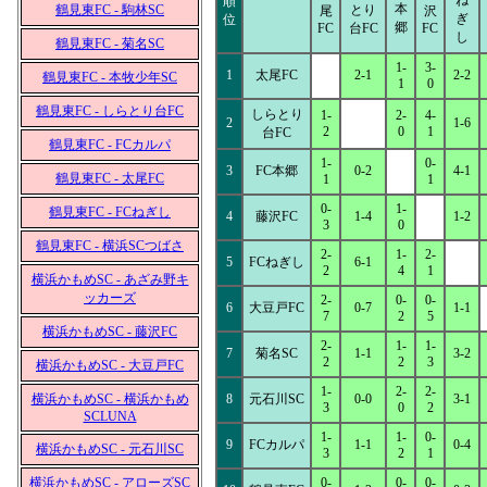
ね
順
本
鶴見東FC - 駒林SC
とり
尾
沢
ぎ
位
郷
FC
台FC
FC
し
鶴見東FC - 菊名SC
1-
3-
1
太尾FC
2-1
2-2
鶴見東FC - 本牧少年SC
1
0
鶴見東FC - しらとり台FC
しらとり
1-
2-
4-
2
1-6
2
0
1
台FC
鶴見東FC - FCカルパ
1-
0-
3
FC本郷
0-2
4-1
鶴見東FC - 太尾FC
1
1
0-
1-
鶴見東FC - FCねぎし
4
藤沢FC
1-4
1-2
3
0
鶴見東FC - 横浜SCつばさ
2-
1-
2-
5
FCねぎし
6-1
2
4
1
横浜かもめSC - あざみ野キ
ッカーズ
2-
0-
0-
6
大豆戸FC
0-7
1-1
7
2
5
横浜かもめSC - 藤沢FC
2-
1-
1-
7
菊名SC
1-1
3-2
2
2
3
横浜かもめSC - 大豆戸FC
1-
2-
2-
横浜かもめSC - 横浜かもめ
8
元石川SC
0-0
3-1
3
0
2
SCLUNA
1-
1-
0-
9
FCカルパ
1-1
0-4
横浜かもめSC - 元石川SC
3
2
1
横浜かもめSC - アローズSC
0-
0-
0-