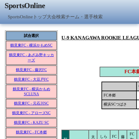
SportsOnline
SportsOnlineトップ
大会検索
チーム・選手検索
試合選択
U-9 KANAGAWA ROOKIE LEAG
鶴見東FC - 横浜かもめSC
鶴見東FC - あざみ野キッカ
ーズ
鶴見東FC - 藤沢FC
FC本
鶴見東FC - 大豆戸FC
鶴見東FC - 横浜かもめ
SCLUNA
FC本郷
鶴見東FC - 元石川SC
横浜SCつばさ
鶴見東FC - アローズSC
鶴見東FC - KAZU SC
鶴見東FC - FC本郷
FC
しら
FC
太
藤