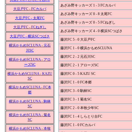
あざみ野キッカーズ 1 - 3 FCカルパ
大豆戸FC - FCカルパ
あざみ野キッカーズ 0 - 8 太尾FC
大豆戸FC - 太尾FC
あざみ野キッカーズ 0 - 5 FCねぎし
大豆戸FC - FCねぎし
あざみ野キッカーズ 4 - 0 横浜SCつばさ
大豆戸FC - 横浜SCつばさ
藤沢FC 5 - 0 大豆戸FC
横浜かもめSCLUNA - 元石
藤沢FC 1 - 0 横浜かもめSCLUNA
川SC
藤沢FC 2 - 2 元石川SC
横浜かもめSCLUNA - アロ
ーズSC
藤沢FC 2 - 1 アローズSC
横浜かもめSCLUNA - KAZU
藤沢FC 0 - 5 KAZU SC
SC
藤沢FC 1 - 0 FC本郷
横浜かもめSCLUNA - FC本
藤沢FC 3 - 0 駒林SC
郷
藤沢FC 3 - 1 菊名SC
横浜かもめSCLUNA - 駒林
SC
藤沢FC 2 - 0 本牧少年SC
横浜かもめSCLUNA - 菊名
藤沢FC 1 - 4 しらとり台FC
SC
藤沢FC 1 - 0 FCカルパ
横浜かもめSCLUNA - 本牧