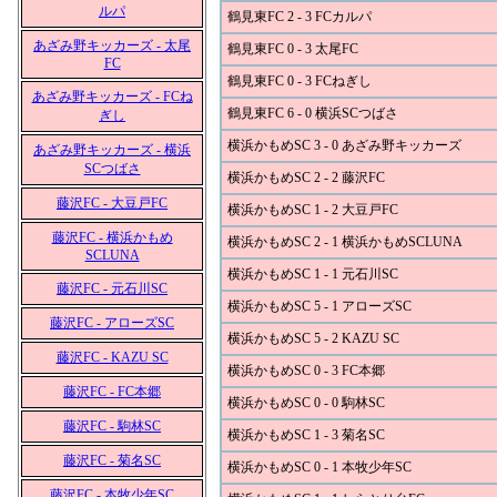
ルパ
鶴見東FC 2 - 3 FCカルパ
あざみ野キッカーズ - 太尾
鶴見東FC 0 - 3 太尾FC
FC
鶴見東FC 0 - 3 FCねぎし
あざみ野キッカーズ - FCね
鶴見東FC 6 - 0 横浜SCつばさ
ぎし
横浜かもめSC 3 - 0 あざみ野キッカーズ
あざみ野キッカーズ - 横浜
SCつばさ
横浜かもめSC 2 - 2 藤沢FC
藤沢FC - 大豆戸FC
横浜かもめSC 1 - 2 大豆戸FC
藤沢FC - 横浜かもめ
横浜かもめSC 2 - 1 横浜かもめSCLUNA
SCLUNA
横浜かもめSC 1 - 1 元石川SC
藤沢FC - 元石川SC
横浜かもめSC 5 - 1 アローズSC
藤沢FC - アローズSC
横浜かもめSC 5 - 2 KAZU SC
藤沢FC - KAZU SC
横浜かもめSC 0 - 3 FC本郷
藤沢FC - FC本郷
横浜かもめSC 0 - 0 駒林SC
藤沢FC - 駒林SC
横浜かもめSC 1 - 3 菊名SC
藤沢FC - 菊名SC
横浜かもめSC 0 - 1 本牧少年SC
藤沢FC - 本牧少年SC