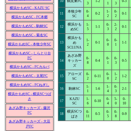
10
鶴見東FC
1-2
0-3
3
1
3
横浜かもめSC - KAZU SC
本牧少年
0-
1-
0-
11
0-2
0-1
4
2
2
SC
横浜かもめSC - FC本郷
横浜かも
1-
0-
2-
横浜かもめSC - 駒林SC
12
1-1
0-1
5
3
2
めSC
横浜かもめSC - 菊名SC
横浜かも
1-
0-
0-
13
0-1
1-1
め
横浜かもめSC - 本牧少年SC
2
0
1
SCLUNA
横浜かもめSC - しらとり台
あざみ野
FC
0-
0-
0-
14
キッカー
0-4
0-5
8
1
3
ズ
横浜かもめSC - FCカルパ
アローズ
0-
0-
1-
横浜かもめSC - 太尾FC
15
0-11
1-2
2
0
2
SC
横浜かもめSC - FCねぎし
1-
1-
0-
16
駒林SC
1-6
2-1
1
4
3
横浜かもめSC - 横浜SCつば
さ
KAZU
1-
0-
5-
0-
17
0-10
SC
6
4
0
10
あざみ野キッカーズ - 藤沢
横浜SCつ
0-
0-
0-
FC
18
0-5
0-9
11
5
8
ばさ
あざみ野キッカーズ - 大豆
戸FC