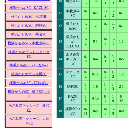
10
鶴見東FC
1-2
0-3
3
1
3
横浜かもめSC - KAZU SC
本牧少年
0-
1-
0-
11
0-2
0-1
4
2
2
SC
横浜かもめSC - FC本郷
横浜かも
1-
0-
2-
横浜かもめSC - 駒林SC
12
1-1
0-1
5
3
2
めSC
横浜かもめSC - 菊名SC
横浜かも
1-
0-
0-
13
0-1
1-1
め
横浜かもめSC - 本牧少年SC
2
0
1
SCLUNA
横浜かもめSC - しらとり台
あざみ野
FC
0-
0-
0-
14
キッカー
0-4
0-5
8
1
3
ズ
横浜かもめSC - FCカルパ
アローズ
0-
0-
1-
横浜かもめSC - 太尾FC
15
0-11
1-2
2
0
2
SC
横浜かもめSC - FCねぎし
1-
1-
0-
16
駒林SC
1-6
2-1
1
4
3
横浜かもめSC - 横浜SCつば
さ
KAZU
1-
0-
5-
0-
17
0-10
SC
6
4
0
10
あざみ野キッカーズ - 藤沢
横浜SCつ
0-
0-
0-
FC
18
0-5
0-9
11
5
8
ばさ
あざみ野キッカーズ - 大豆
戸FC