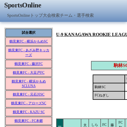
SportsOnline
SportsOnlineトップ
大会検索
チーム・選手検索
試合選択
U-9 KANAGAWA ROOKIE LEAG
鶴見東FC - 横浜かもめSC
鶴見東FC - あざみ野キッカ
ーズ
鶴見東FC - 藤沢FC
駒林S
鶴見東FC - 大豆戸FC
鶴見東FC - 横浜かもめ
SCLUNA
駒林SC
鶴見東FC - 元石川SC
FCねぎし
鶴見東FC - アローズSC
鶴見東FC - KAZU SC
鶴見東FC - FC本郷
FC
しら
FC
太
藤