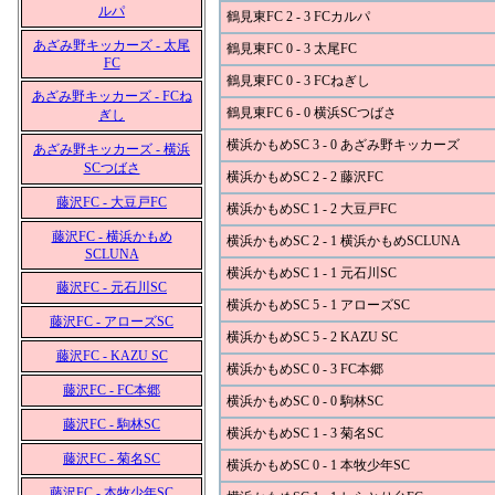
ルパ
鶴見東FC 2 - 3 FCカルパ
あざみ野キッカーズ - 太尾
鶴見東FC 0 - 3 太尾FC
FC
鶴見東FC 0 - 3 FCねぎし
あざみ野キッカーズ - FCね
鶴見東FC 6 - 0 横浜SCつばさ
ぎし
横浜かもめSC 3 - 0 あざみ野キッカーズ
あざみ野キッカーズ - 横浜
SCつばさ
横浜かもめSC 2 - 2 藤沢FC
藤沢FC - 大豆戸FC
横浜かもめSC 1 - 2 大豆戸FC
藤沢FC - 横浜かもめ
横浜かもめSC 2 - 1 横浜かもめSCLUNA
SCLUNA
横浜かもめSC 1 - 1 元石川SC
藤沢FC - 元石川SC
横浜かもめSC 5 - 1 アローズSC
藤沢FC - アローズSC
横浜かもめSC 5 - 2 KAZU SC
藤沢FC - KAZU SC
横浜かもめSC 0 - 3 FC本郷
藤沢FC - FC本郷
横浜かもめSC 0 - 0 駒林SC
藤沢FC - 駒林SC
横浜かもめSC 1 - 3 菊名SC
藤沢FC - 菊名SC
横浜かもめSC 0 - 1 本牧少年SC
藤沢FC - 本牧少年SC