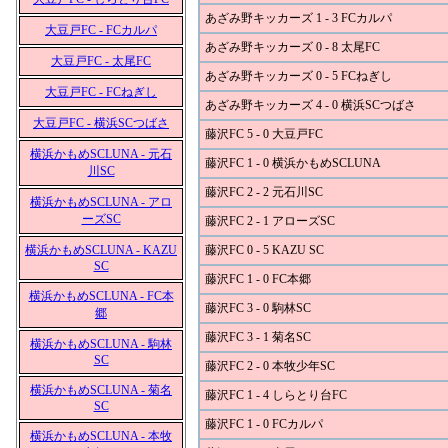
あざみ野キッカーズ 1 - 3 FCカルパ
大豆戸FC - FCカルパ
あざみ野キッカーズ 0 - 8 太尾FC
大豆戸FC - 太尾FC
あざみ野キッカーズ 0 - 5 FCねぎし
大豆戸FC - FCねぎし
あざみ野キッカーズ 4 - 0 横浜SCつばさ
大豆戸FC - 横浜SCつばさ
藤沢FC 5 - 0 大豆戸FC
横浜かもめSCLUNA - 元石
藤沢FC 1 - 0 横浜かもめSCLUNA
川SC
藤沢FC 2 - 2 元石川SC
横浜かもめSCLUNA - アロ
ーズSC
藤沢FC 2 - 1 アローズSC
横浜かもめSCLUNA - KAZU
藤沢FC 0 - 5 KAZU SC
SC
藤沢FC 1 - 0 FC本郷
横浜かもめSCLUNA - FC本
藤沢FC 3 - 0 駒林SC
郷
藤沢FC 3 - 1 菊名SC
横浜かもめSCLUNA - 駒林
SC
藤沢FC 2 - 0 本牧少年SC
横浜かもめSCLUNA - 菊名
藤沢FC 1 - 4 しらとり台FC
SC
藤沢FC 1 - 0 FCカルパ
横浜かもめSCLUNA - 本牧