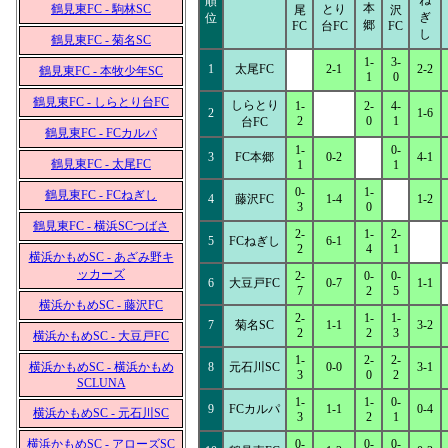
ね
順
本
鶴見東FC - 駒林SC
とり
尾
沢
ぎ
位
郷
FC
台FC
FC
し
鶴見東FC - 菊名SC
1-
3-
1
太尾FC
2-1
2-2
鶴見東FC - 本牧少年SC
1
0
鶴見東FC - しらとり台FC
しらとり
1-
2-
4-
2
1-6
2
0
1
台FC
鶴見東FC - FCカルパ
1-
0-
3
FC本郷
0-2
4-1
鶴見東FC - 太尾FC
1
1
0-
1-
鶴見東FC - FCねぎし
4
藤沢FC
1-4
1-2
3
0
鶴見東FC - 横浜SCつばさ
2-
1-
2-
5
FCねぎし
6-1
2
4
1
横浜かもめSC - あざみ野キ
ッカーズ
2-
0-
0-
6
大豆戸FC
0-7
1-1
7
2
5
横浜かもめSC - 藤沢FC
2-
1-
1-
7
菊名SC
1-1
3-2
2
2
3
横浜かもめSC - 大豆戸FC
1-
2-
2-
横浜かもめSC - 横浜かもめ
8
元石川SC
0-0
3-1
3
0
2
SCLUNA
1-
1-
0-
9
FCカルパ
1-1
0-4
横浜かもめSC - 元石川SC
3
2
1
横浜かもめSC - アローズSC
0-
0-
0-