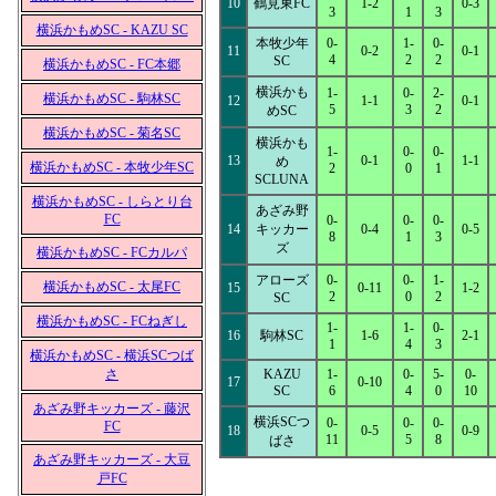
10
鶴見東FC
1-2
0-3
3
1
3
横浜かもめSC - KAZU SC
本牧少年
0-
1-
0-
11
0-2
0-1
4
2
2
SC
横浜かもめSC - FC本郷
横浜かも
1-
0-
2-
横浜かもめSC - 駒林SC
12
1-1
0-1
5
3
2
めSC
横浜かもめSC - 菊名SC
横浜かも
1-
0-
0-
13
0-1
1-1
め
横浜かもめSC - 本牧少年SC
2
0
1
SCLUNA
横浜かもめSC - しらとり台
あざみ野
FC
0-
0-
0-
14
キッカー
0-4
0-5
8
1
3
ズ
横浜かもめSC - FCカルパ
アローズ
0-
0-
1-
横浜かもめSC - 太尾FC
15
0-11
1-2
2
0
2
SC
横浜かもめSC - FCねぎし
1-
1-
0-
16
駒林SC
1-6
2-1
1
4
3
横浜かもめSC - 横浜SCつば
さ
KAZU
1-
0-
5-
0-
17
0-10
SC
6
4
0
10
あざみ野キッカーズ - 藤沢
横浜SCつ
0-
0-
0-
FC
18
0-5
0-9
11
5
8
ばさ
あざみ野キッカーズ - 大豆
戸FC