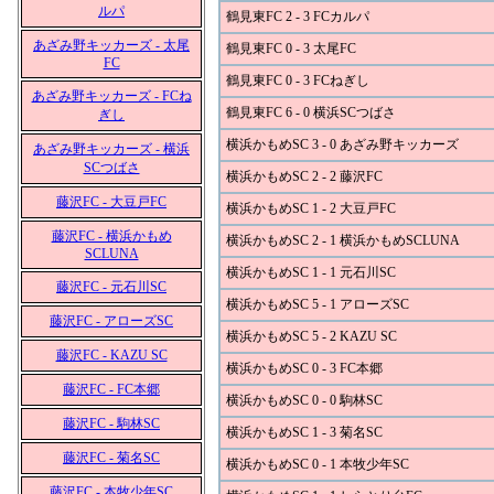
ルパ
鶴見東FC 2 - 3 FCカルパ
あざみ野キッカーズ - 太尾
鶴見東FC 0 - 3 太尾FC
FC
鶴見東FC 0 - 3 FCねぎし
あざみ野キッカーズ - FCね
鶴見東FC 6 - 0 横浜SCつばさ
ぎし
横浜かもめSC 3 - 0 あざみ野キッカーズ
あざみ野キッカーズ - 横浜
SCつばさ
横浜かもめSC 2 - 2 藤沢FC
藤沢FC - 大豆戸FC
横浜かもめSC 1 - 2 大豆戸FC
藤沢FC - 横浜かもめ
横浜かもめSC 2 - 1 横浜かもめSCLUNA
SCLUNA
横浜かもめSC 1 - 1 元石川SC
藤沢FC - 元石川SC
横浜かもめSC 5 - 1 アローズSC
藤沢FC - アローズSC
横浜かもめSC 5 - 2 KAZU SC
藤沢FC - KAZU SC
横浜かもめSC 0 - 3 FC本郷
藤沢FC - FC本郷
横浜かもめSC 0 - 0 駒林SC
藤沢FC - 駒林SC
横浜かもめSC 1 - 3 菊名SC
藤沢FC - 菊名SC
横浜かもめSC 0 - 1 本牧少年SC
藤沢FC - 本牧少年SC