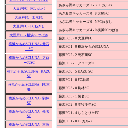
あざみ野キッカーズ 1 - 3 FCカルパ
大豆戸FC - FCカルパ
あざみ野キッカーズ 0 - 8 太尾FC
大豆戸FC - 太尾FC
あざみ野キッカーズ 0 - 5 FCねぎし
大豆戸FC - FCねぎし
あざみ野キッカーズ 4 - 0 横浜SCつばさ
大豆戸FC - 横浜SCつばさ
藤沢FC 5 - 0 大豆戸FC
横浜かもめSCLUNA - 元石
藤沢FC 1 - 0 横浜かもめSCLUNA
川SC
藤沢FC 2 - 2 元石川SC
横浜かもめSCLUNA - アロ
ーズSC
藤沢FC 2 - 1 アローズSC
横浜かもめSCLUNA - KAZU
藤沢FC 0 - 5 KAZU SC
SC
藤沢FC 1 - 0 FC本郷
横浜かもめSCLUNA - FC本
藤沢FC 3 - 0 駒林SC
郷
藤沢FC 3 - 1 菊名SC
横浜かもめSCLUNA - 駒林
SC
藤沢FC 2 - 0 本牧少年SC
横浜かもめSCLUNA - 菊名
藤沢FC 1 - 4 しらとり台FC
SC
藤沢FC 1 - 0 FCカルパ
横浜かもめSCLUNA - 本牧