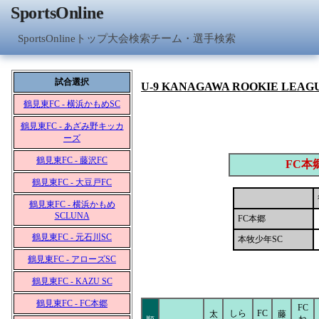
SportsOnline
SportsOnlineトップ
大会検索
チーム・選手検索
試合選択
U-9 KANAGAWA ROOKIE LEAG
鶴見東FC - 横浜かもめSC
鶴見東FC - あざみ野キッカ
ーズ
鶴見東FC - 藤沢FC
FC本
鶴見東FC - 大豆戸FC
鶴見東FC - 横浜かもめ
SCLUNA
FC本郷
鶴見東FC - 元石川SC
本牧少年SC
鶴見東FC - アローズSC
鶴見東FC - KAZU SC
鶴見東FC - FC本郷
FC
しら
FC
太
藤