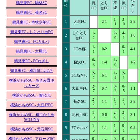
ね
順
本
鶴見東FC - 駒林SC
とり
尾
沢
ぎ
位
郷
FC
台FC
FC
し
鶴見東FC - 菊名SC
1-
3-
1
太尾FC
2-1
2-2
鶴見東FC - 本牧少年SC
1
0
鶴見東FC - しらとり台FC
しらとり
1-
2-
4-
2
1-6
2
0
1
台FC
鶴見東FC - FCカルパ
1-
0-
3
FC本郷
0-2
4-1
鶴見東FC - 太尾FC
1
1
0-
1-
鶴見東FC - FCねぎし
4
藤沢FC
1-4
1-2
3
0
鶴見東FC - 横浜SCつばさ
2-
1-
2-
5
FCねぎし
6-1
2
4
1
横浜かもめSC - あざみ野キ
ッカーズ
2-
0-
0-
6
大豆戸FC
0-7
1-1
7
2
5
横浜かもめSC - 藤沢FC
2-
1-
1-
7
菊名SC
1-1
3-2
2
2
3
横浜かもめSC - 大豆戸FC
1-
2-
2-
横浜かもめSC - 横浜かもめ
8
元石川SC
0-0
3-1
3
0
2
SCLUNA
1-
1-
0-
9
FCカルパ
1-1
0-4
横浜かもめSC - 元石川SC
3
2
1
横浜かもめSC - アローズSC
0-
0-
0-