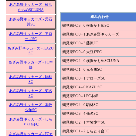
あざみ野キッカーズ - 横浜
かもめSCLUNA
組み合わせ
あざみ野キッカーズ - 元石
川SC
鶴見東FC 3 - 0 横浜かもめSC
あざみ野キッカーズ - アロ
鶴見東FC 0 - 1 あざみ野キッカーズ
ーズSC
鶴見東FC 0 - 3 藤沢FC
あざみ野キッカーズ - KAZU
鶴見東FC 0 - 0 大豆戸FC
SC
鶴見東FC 2 - 0 横浜かもめSCLUNA
あざみ野キッカーズ - FC本
郷
鶴見東FC 1 - 0 元石川SC
あざみ野キッカーズ - 駒林
鶴見東FC 0 - 1 アローズSC
SC
鶴見東FC 4 - 0 KAZU SC
あざみ野キッカーズ - 菊名
SC
鶴見東FC 0 - 1 FC本郷
あざみ野キッカーズ - 本牧
鶴見東FC 4 - 0 駒林SC
少年SC
鶴見東FC 3 - 4 菊名SC
あざみ野キッカーズ - しら
鶴見東FC 2 - 1 本牧少年SC
とり台FC
鶴見東FC 1 - 2 しらとり台FC
あざみ野キッカーズ - FCカ