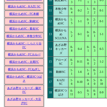
10
鶴見東FC
1-2
0-3
3
1
3
横浜かもめSC - KAZU SC
本牧少年
0-
1-
0-
11
0-2
0-1
4
2
2
SC
横浜かもめSC - FC本郷
横浜かも
1-
0-
2-
横浜かもめSC - 駒林SC
12
1-1
0-1
5
3
2
めSC
横浜かもめSC - 菊名SC
横浜かも
1-
0-
0-
13
0-1
1-1
め
2
0
1
横浜かもめSC - 本牧少年SC
SCLUNA
横浜かもめSC - しらとり台
あざみ野
0-
0-
0-
FC
14
キッカー
0-4
0-5
8
1
3
ズ
横浜かもめSC - FCカルパ
アローズ
0-
0-
1-
15
0-11
1-2
横浜かもめSC - 太尾FC
2
0
2
SC
横浜かもめSC - FCねぎし
1-
1-
0-
16
駒林SC
1-6
2-1
1
4
3
横浜かもめSC - 横浜SCつば
KAZU
1-
0-
5-
0-
さ
17
0-10
SC
6
4
0
10
あざみ野キッカーズ - 藤沢
横浜SCつ
0-
0-
0-
FC
18
0-5
0-9
11
5
8
ばさ
あざみ野キッカーズ - 大豆
戸FC