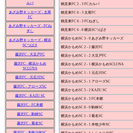
ルパ
鶴見東FC 2 - 3 FCカルパ
あざみ野キッカーズ - 太尾
鶴見東FC 0 - 3 太尾FC
FC
鶴見東FC 0 - 3 FCねぎし
あざみ野キッカーズ - FCね
鶴見東FC 6 - 0 横浜SCつばさ
ぎし
横浜かもめSC 3 - 0 あざみ野キッカーズ
あざみ野キッカーズ - 横浜
SCつばさ
横浜かもめSC 2 - 2 藤沢FC
藤沢FC - 大豆戸FC
横浜かもめSC 1 - 2 大豆戸FC
藤沢FC - 横浜かもめ
横浜かもめSC 2 - 1 横浜かもめSCLUNA
SCLUNA
横浜かもめSC 1 - 1 元石川SC
藤沢FC - 元石川SC
横浜かもめSC 5 - 1 アローズSC
藤沢FC - アローズSC
横浜かもめSC 5 - 2 KAZU SC
藤沢FC - KAZU SC
横浜かもめSC 0 - 3 FC本郷
藤沢FC - FC本郷
横浜かもめSC 0 - 0 駒林SC
藤沢FC - 駒林SC
横浜かもめSC 1 - 3 菊名SC
藤沢FC - 菊名SC
横浜かもめSC 0 - 1 本牧少年SC
藤沢FC - 本牧少年SC