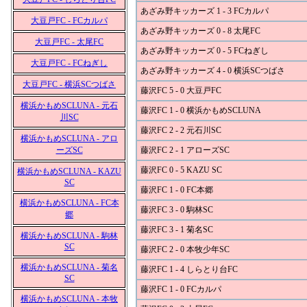
あざみ野キッカーズ 1 - 3 FCカルパ
大豆戸FC - FCカルパ
あざみ野キッカーズ 0 - 8 太尾FC
大豆戸FC - 太尾FC
あざみ野キッカーズ 0 - 5 FCねぎし
大豆戸FC - FCねぎし
あざみ野キッカーズ 4 - 0 横浜SCつばさ
大豆戸FC - 横浜SCつばさ
藤沢FC 5 - 0 大豆戸FC
横浜かもめSCLUNA - 元石
藤沢FC 1 - 0 横浜かもめSCLUNA
川SC
藤沢FC 2 - 2 元石川SC
横浜かもめSCLUNA - アロ
ーズSC
藤沢FC 2 - 1 アローズSC
藤沢FC 0 - 5 KAZU SC
横浜かもめSCLUNA - KAZU
SC
藤沢FC 1 - 0 FC本郷
横浜かもめSCLUNA - FC本
藤沢FC 3 - 0 駒林SC
郷
藤沢FC 3 - 1 菊名SC
横浜かもめSCLUNA - 駒林
SC
藤沢FC 2 - 0 本牧少年SC
横浜かもめSCLUNA - 菊名
藤沢FC 1 - 4 しらとり台FC
SC
藤沢FC 1 - 0 FCカルパ
横浜かもめSCLUNA - 本牧