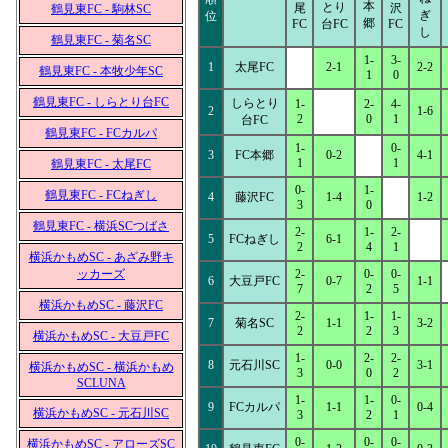
本
とり
尾
沢
鶴見東FC - 駒林SC
ぎ
位
郷
FC
台FC
FC
し
鶴見東FC - 菊名SC
1-
3-
1
太尾FC
2-1
2-2
鶴見東FC - 本牧少年SC
1
0
鶴見東FC - しらとり台FC
しらとり
1-
2-
4-
2
1-6
2
0
1
台FC
鶴見東FC - FCカルパ
1-
0-
3
FC本郷
0-2
4-1
1
1
鶴見東FC - 太尾FC
0-
1-
鶴見東FC - FCねぎし
4
藤沢FC
1-4
1-2
3
0
鶴見東FC - 横浜SCつばさ
2-
1-
2-
5
FCねぎし
6-1
2
4
1
横浜かもめSC - あざみ野キ
ッカーズ
2-
0-
0-
6
大豆戸FC
0-7
1-1
7
2
5
横浜かもめSC - 藤沢FC
2-
1-
1-
7
菊名SC
1-1
3-2
2
2
3
横浜かもめSC - 大豆戸FC
1-
2-
2-
8
元石川SC
0-0
3-1
横浜かもめSC - 横浜かもめ
3
0
2
SCLUNA
1-
1-
0-
9
FCカルパ
1-1
0-4
横浜かもめSC - 元石川SC
3
2
1
0-
0-
0-
横浜かもめSC - アローズSC