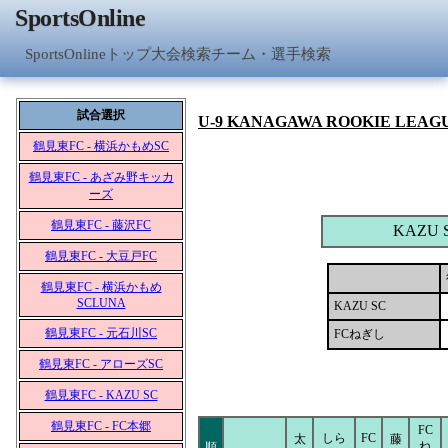
SportsOnline
SportsOnlineトップ
大会検索
チーム・選手検索
試合選択
U-9 KANAGAWA ROOKIE LEAG
鶴見東FC - 横浜かもめSC
鶴見東FC - あざみ野キッカ
ーズ
鶴見東FC - 藤沢FC
KAZU 
鶴見東FC - 大豆戸FC
鶴見東FC - 横浜かもめ
SCLUNA
KAZU SC
鶴見東FC - 元石川SC
FCねぎし
鶴見東FC - アローズSC
鶴見東FC - KAZU SC
鶴見東FC - FC本郷
FC
しら
FC
太
藤
ね
順