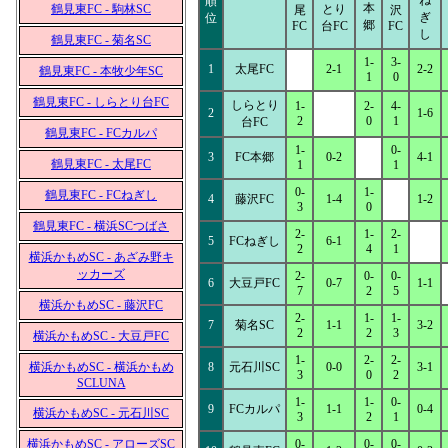
ね
順
本
鶴見東FC - 駒林SC
とり
尾
沢
ぎ
位
郷
FC
台FC
FC
し
鶴見東FC - 菊名SC
1-
3-
1
太尾FC
2-1
2-2
鶴見東FC - 本牧少年SC
1
0
鶴見東FC - しらとり台FC
しらとり
1-
2-
4-
2
1-6
2
0
1
台FC
鶴見東FC - FCカルパ
1-
0-
3
FC本郷
0-2
4-1
鶴見東FC - 太尾FC
1
1
0-
1-
鶴見東FC - FCねぎし
4
藤沢FC
1-4
1-2
3
0
鶴見東FC - 横浜SCつばさ
2-
1-
2-
5
FCねぎし
6-1
2
4
1
横浜かもめSC - あざみ野キ
ッカーズ
2-
0-
0-
6
大豆戸FC
0-7
1-1
7
2
5
横浜かもめSC - 藤沢FC
2-
1-
1-
7
菊名SC
1-1
3-2
2
2
3
横浜かもめSC - 大豆戸FC
1-
2-
2-
横浜かもめSC - 横浜かもめ
8
元石川SC
0-0
3-1
3
0
2
SCLUNA
1-
1-
0-
9
FCカルパ
1-1
0-4
横浜かもめSC - 元石川SC
3
2
1
横浜かもめSC - アローズSC
0-
0-
0-