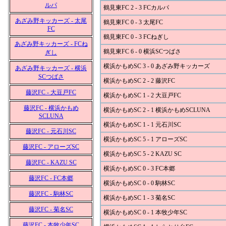
ルパ
鶴見東FC 2 - 3 FCカルパ
あざみ野キッカーズ - 太尾
鶴見東FC 0 - 3 太尾FC
FC
鶴見東FC 0 - 3 FCねぎし
あざみ野キッカーズ - FCね
鶴見東FC 6 - 0 横浜SCつばさ
ぎし
横浜かもめSC 3 - 0 あざみ野キッカーズ
あざみ野キッカーズ - 横浜
SCつばさ
横浜かもめSC 2 - 2 藤沢FC
藤沢FC - 大豆戸FC
横浜かもめSC 1 - 2 大豆戸FC
藤沢FC - 横浜かもめ
横浜かもめSC 2 - 1 横浜かもめSCLUNA
SCLUNA
横浜かもめSC 1 - 1 元石川SC
藤沢FC - 元石川SC
横浜かもめSC 5 - 1 アローズSC
藤沢FC - アローズSC
横浜かもめSC 5 - 2 KAZU SC
藤沢FC - KAZU SC
横浜かもめSC 0 - 3 FC本郷
藤沢FC - FC本郷
横浜かもめSC 0 - 0 駒林SC
藤沢FC - 駒林SC
横浜かもめSC 1 - 3 菊名SC
藤沢FC - 菊名SC
横浜かもめSC 0 - 1 本牧少年SC
藤沢FC - 本牧少年SC