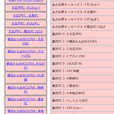
あざみ野キッカーズ 1 - 3 FCカルパ
大豆戸FC - FCカルパ
あざみ野キッカーズ 0 - 8 太尾FC
大豆戸FC - 太尾FC
あざみ野キッカーズ 0 - 5 FCねぎし
大豆戸FC - FCねぎし
あざみ野キッカーズ 4 - 0 横浜SCつばさ
大豆戸FC - 横浜SCつばさ
藤沢FC 5 - 0 大豆戸FC
横浜かもめSCLUNA - 元石
藤沢FC 1 - 0 横浜かもめSCLUNA
川SC
藤沢FC 2 - 2 元石川SC
横浜かもめSCLUNA - アロ
ーズSC
藤沢FC 2 - 1 アローズSC
横浜かもめSCLUNA - KAZU
藤沢FC 0 - 5 KAZU SC
SC
藤沢FC 1 - 0 FC本郷
横浜かもめSCLUNA - FC本
藤沢FC 3 - 0 駒林SC
郷
藤沢FC 3 - 1 菊名SC
横浜かもめSCLUNA - 駒林
SC
藤沢FC 2 - 0 本牧少年SC
横浜かもめSCLUNA - 菊名
藤沢FC 1 - 4 しらとり台FC
SC
藤沢FC 1 - 0 FCカルパ
横浜かもめSCLUNA - 本牧