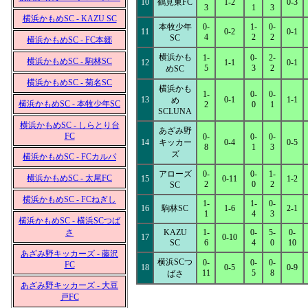
10
鶴見東FC
1-2
0-3
3
1
3
横浜かもめSC - KAZU SC
本牧少年
0-
1-
0-
11
0-2
0-1
4
2
2
SC
横浜かもめSC - FC本郷
横浜かも
1-
0-
2-
横浜かもめSC - 駒林SC
12
1-1
0-1
5
3
2
めSC
横浜かもめSC - 菊名SC
横浜かも
1-
0-
0-
13
0-1
1-1
め
横浜かもめSC - 本牧少年SC
2
0
1
SCLUNA
横浜かもめSC - しらとり台
あざみ野
FC
0-
0-
0-
14
キッカー
0-4
0-5
8
1
3
ズ
横浜かもめSC - FCカルパ
アローズ
0-
0-
1-
横浜かもめSC - 太尾FC
15
0-11
1-2
2
0
2
SC
横浜かもめSC - FCねぎし
1-
1-
0-
16
駒林SC
1-6
2-1
1
4
3
横浜かもめSC - 横浜SCつば
さ
KAZU
1-
0-
5-
0-
17
0-10
SC
6
4
0
10
あざみ野キッカーズ - 藤沢
横浜SCつ
0-
0-
0-
FC
18
0-5
0-9
11
5
8
ばさ
あざみ野キッカーズ - 大豆
戸FC