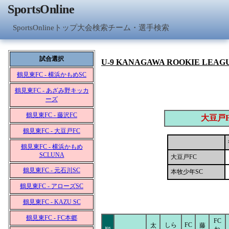
SportsOnline
SportsOnlineトップ
大会検索
チーム・選手検索
試合選択
U-9 KANAGAWA ROOKIE LEAG
鶴見東FC - 横浜かもめSC
鶴見東FC - あざみ野キッカ
ーズ
鶴見東FC - 藤沢FC
大豆戸
鶴見東FC - 大豆戸FC
鶴見東FC - 横浜かもめ
SCLUNA
大豆戸FC
鶴見東FC - 元石川SC
本牧少年SC
鶴見東FC - アローズSC
鶴見東FC - KAZU SC
鶴見東FC - FC本郷
FC
しら
FC
太
藤