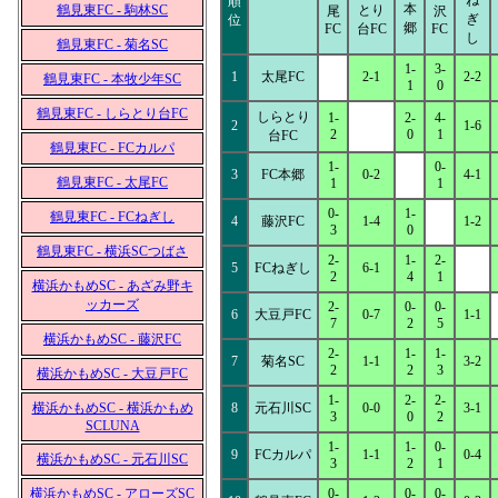
ね
順
本
鶴見東FC - 駒林SC
とり
尾
沢
ぎ
位
郷
FC
台FC
FC
し
鶴見東FC - 菊名SC
1-
3-
1
太尾FC
2-1
2-2
鶴見東FC - 本牧少年SC
1
0
鶴見東FC - しらとり台FC
しらとり
1-
2-
4-
2
1-6
2
0
1
台FC
鶴見東FC - FCカルパ
1-
0-
3
FC本郷
0-2
4-1
鶴見東FC - 太尾FC
1
1
0-
1-
鶴見東FC - FCねぎし
4
藤沢FC
1-4
1-2
3
0
鶴見東FC - 横浜SCつばさ
2-
1-
2-
5
FCねぎし
6-1
2
4
1
横浜かもめSC - あざみ野キ
ッカーズ
2-
0-
0-
6
大豆戸FC
0-7
1-1
7
2
5
横浜かもめSC - 藤沢FC
2-
1-
1-
7
菊名SC
1-1
3-2
2
2
3
横浜かもめSC - 大豆戸FC
1-
2-
2-
横浜かもめSC - 横浜かもめ
8
元石川SC
0-0
3-1
3
0
2
SCLUNA
1-
1-
0-
9
FCカルパ
1-1
0-4
横浜かもめSC - 元石川SC
3
2
1
横浜かもめSC - アローズSC
0-
0-
0-