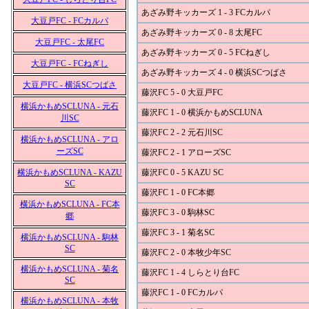
あざみ野キッカーズ 1 - 3 FCカルパ
大豆戸FC - FCカルパ
あざみ野キッカーズ 0 - 8 太尾FC
大豆戸FC - 太尾FC
あざみ野キッカーズ 0 - 5 FCねぎし
大豆戸FC - FCねぎし
あざみ野キッカーズ 4 - 0 横浜SCつばさ
大豆戸FC - 横浜SCつばさ
藤沢FC 5 - 0 大豆戸FC
横浜かもめSCLUNA - 元石
藤沢FC 1 - 0 横浜かもめSCLUNA
川SC
藤沢FC 2 - 2 元石川SC
横浜かもめSCLUNA - アロ
ーズSC
藤沢FC 2 - 1 アローズSC
横浜かもめSCLUNA - KAZU
藤沢FC 0 - 5 KAZU SC
SC
藤沢FC 1 - 0 FC本郷
横浜かもめSCLUNA - FC本
藤沢FC 3 - 0 駒林SC
郷
藤沢FC 3 - 1 菊名SC
横浜かもめSCLUNA - 駒林
SC
藤沢FC 2 - 0 本牧少年SC
横浜かもめSCLUNA - 菊名
藤沢FC 1 - 4 しらとり台FC
SC
藤沢FC 1 - 0 FCカルパ
横浜かもめSCLUNA - 本牧