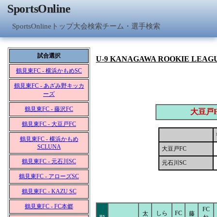
SportsOnline
SportsOnlineトップ
大会検索
チーム・選手検索
試合選択
U-9 KANAGAWA ROOKIE LEAG
鶴見東FC - 横浜かもめSC
鶴見東FC - あざみ野キッカ
ーズ
鶴見東FC - 藤沢FC
大豆戸
鶴見東FC - 大豆戸FC
鶴見東FC - 横浜かもめ
SCLUNA
大豆戸FC
鶴見東FC - 元石川SC
元石川SC
鶴見東FC - アローズSC
鶴見東FC - KAZU SC
鶴見東FC - FC本郷
FC
しら
FC
太
藤