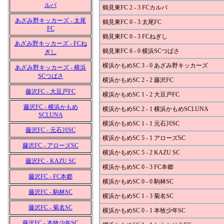
ルパ
鶴見東FC 2 - 3 FCカルパ
あざみ野キッカーズ - 太尾
鶴見東FC 0 - 3 太尾FC
FC
鶴見東FC 0 - 3 FCねぎし
あざみ野キッカーズ - FCね
鶴見東FC 6 - 0 横浜SCつばさ
ぎし
横浜かもめSC 3 - 0 あざみ野キッカーズ
あざみ野キッカーズ - 横浜
SCつばさ
横浜かもめSC 2 - 2 藤沢FC
藤沢FC - 大豆戸FC
横浜かもめSC 1 - 2 大豆戸FC
藤沢FC - 横浜かもめ
横浜かもめSC 2 - 1 横浜かもめSCLUNA
SCLUNA
横浜かもめSC 1 - 1 元石川SC
藤沢FC - 元石川SC
横浜かもめSC 5 - 1 アローズSC
藤沢FC - アローズSC
横浜かもめSC 5 - 2 KAZU SC
藤沢FC - KAZU SC
横浜かもめSC 0 - 3 FC本郷
藤沢FC - FC本郷
横浜かもめSC 0 - 0 駒林SC
藤沢FC - 駒林SC
横浜かもめSC 1 - 3 菊名SC
藤沢FC - 菊名SC
横浜かもめSC 0 - 1 本牧少年SC
藤沢FC - 本牧少年SC