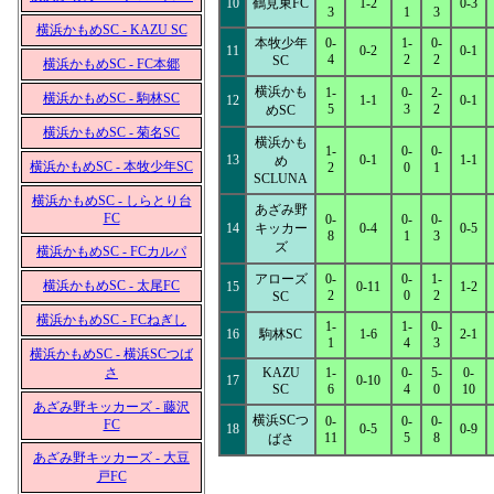
10
鶴見東FC
1-2
0-3
3
1
3
横浜かもめSC - KAZU SC
本牧少年
0-
1-
0-
11
0-2
0-1
4
2
2
SC
横浜かもめSC - FC本郷
横浜かも
1-
0-
2-
横浜かもめSC - 駒林SC
12
1-1
0-1
5
3
2
めSC
横浜かもめSC - 菊名SC
横浜かも
1-
0-
0-
13
0-1
1-1
め
横浜かもめSC - 本牧少年SC
2
0
1
SCLUNA
横浜かもめSC - しらとり台
あざみ野
FC
0-
0-
0-
14
キッカー
0-4
0-5
8
1
3
ズ
横浜かもめSC - FCカルパ
アローズ
0-
0-
1-
横浜かもめSC - 太尾FC
15
0-11
1-2
2
0
2
SC
横浜かもめSC - FCねぎし
1-
1-
0-
16
駒林SC
1-6
2-1
1
4
3
横浜かもめSC - 横浜SCつば
さ
KAZU
1-
0-
5-
0-
17
0-10
SC
6
4
0
10
あざみ野キッカーズ - 藤沢
横浜SCつ
0-
0-
0-
FC
18
0-5
0-9
11
5
8
ばさ
あざみ野キッカーズ - 大豆
戸FC