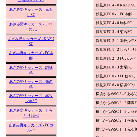
かもめSCLUNA
鶴見東FC 4 - 0 KAZU SC
あざみ野キッカーズ - 元石
鶴見東FC 0 - 1 FC本郷
川SC
鶴見東FC 4 - 0 駒林SC
あざみ野キッカーズ - アロ
ーズSC
鶴見東FC 3 - 4 菊名SC
あざみ野キッカーズ - KAZU
鶴見東FC 2 - 1 本牧少年S
SC
鶴見東FC 1 - 2 しらとり
あざみ野キッカーズ - FC本
郷
鶴見東FC 2 - 3 FCカルパ
鶴見東FC 0 - 3 太尾FC
あざみ野キッカーズ - 駒林
SC
鶴見東FC 0 - 3 FCねぎし
あざみ野キッカーズ - 菊名
鶴見東FC 6 - 0 横浜SC
SC
横浜かもめSC 3 - 0 
あざみ野キッカーズ - 本牧
少年SC
横浜かもめSC 2 - 2 藤沢F
あざみ野キッカーズ - しら
横浜かもめSC 1 - 2 大豆
とり台FC
横浜かもめSC 2 - 1 横
あざみ野キッカーズ - FCカ
横浜かもめSC 1 - 1 元石
ルパ