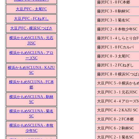
藤沢FC 1 - 0 FC本郷
大豆戸FC - 太尾FC
藤沢FC 3 - 0 駒林SC
大豆戸FC - FCねぎし
藤沢FC 3 - 1 菊名SC
大豆戸FC - 横浜SCつばさ
藤沢FC 2 - 0 本牧少年SC
横浜かもめSCLUNA - 元石
藤沢FC 1 - 4 しらとり台F
川SC
藤沢FC 1 - 0 FCカルパ
横浜かもめSCLUNA - アロ
藤沢FC 0 - 3 太尾FC
ーズSC
藤沢FC 1 - 2 FCねぎし
横浜かもめSCLUNA - KAZU
SC
藤沢FC 8 - 0 横浜SCつば
横浜かもめSCLUNA - FC本
大豆戸FC 5 - 0 横浜かも
郷
大豆戸FC 3 - 1 元石川SC
横浜かもめSCLUNA - 駒林
大豆戸FC 4 - 4 アローズS
SC
大豆戸FC 4 - 2 KAZU SC
横浜かもめSCLUNA - 菊名
SC
大豆戸FC 0 - 2 FC本郷
横浜かもめSCLUNA - 本牧
大豆戸FC 6 - 2 駒林SC
少年SC
大豆戸FC 2 - 1 菊名SC