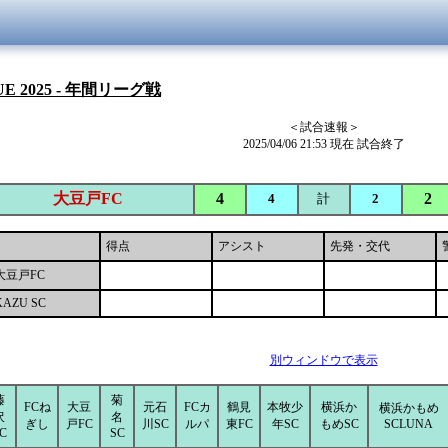
UE 2025 - 年間リーグ戦
＜試合速報＞
2025/04/06 21:53 現在 試合終了
大豆戸FC
4
2
4
計
2
得点
アシスト
先発・交代
大豆戸FC
KAZU SC
別ウィンドウで表示
藤
菊
FCね
大豆
元石
FCカ
鶴見
本牧少
横浜か
横浜かもめ
沢
名
ぎし
戸FC
川SC
ルパ
東FC
年SC
もめSC
SCLUNA
C
SC