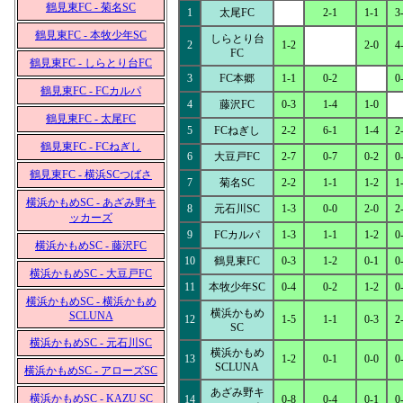
鶴見東FC - 菊名SC
1
太尾FC
2-1
1-1
3
鶴見東FC - 本牧少年SC
しらとり台
2
1-2
2-0
4
FC
鶴見東FC - しらとり台FC
3
FC本郷
1-1
0-2
0
鶴見東FC - FCカルパ
4
藤沢FC
0-3
1-4
1-0
鶴見東FC - 太尾FC
5
FCねぎし
2-2
6-1
1-4
2
鶴見東FC - FCねぎし
6
大豆戸FC
2-7
0-7
0-2
0
鶴見東FC - 横浜SCつばさ
7
菊名SC
2-2
1-1
1-2
1
横浜かもめSC - あざみ野キ
8
元石川SC
1-3
0-0
2-0
2
ッカーズ
9
FCカルパ
1-3
1-1
1-2
0
横浜かもめSC - 藤沢FC
10
鶴見東FC
0-3
1-2
0-1
0
横浜かもめSC - 大豆戸FC
11
本牧少年SC
0-4
0-2
1-2
0
横浜かもめSC - 横浜かもめ
横浜かもめ
SCLUNA
12
1-5
1-1
0-3
2
SC
横浜かもめSC - 元石川SC
横浜かもめ
13
1-2
0-1
0-0
0
SCLUNA
横浜かもめSC - アローズSC
あざみ野キ
横浜かもめSC - KAZU SC
14
0-8
0-4
0-1
0