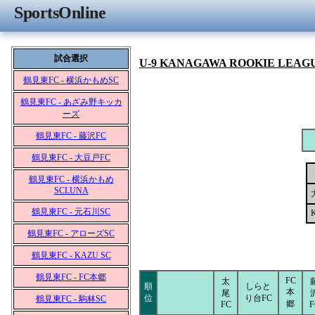
SportsOnline
試合選択
U-9 KANAGAWA ROOKIE LEAG
鶴見東FC - 横浜かもめSC
鶴見東FC - あざみ野キッカ
ーズ
鶴見東FC - 藤沢FC
鶴見東FC - 大豆戸FC
鶴見東FC - 横浜かもめ
SCLUNA
鶴見東FC - 元石川SC
鶴見東FC - アローズSC
鶴見東FC - KAZU SC
鶴見東FC - FC本郷
FC
太
順
しらと
本
尾
位
り台FC
鶴見東FC - 駒林SC
郷
FC
F