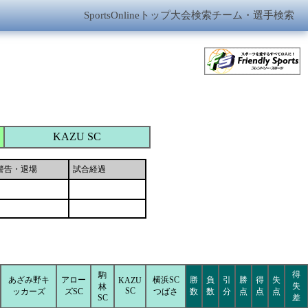
SportsOnlineトップ
大会検索
チーム・選手検索
KAZU SC
警告・退場
試合経過
得
駒
あざみ野キ
アロー
横浜SC
勝
負
引
勝
得
失
KAZU
失
林
SC
ッカーズ
ズSC
つばさ
数
数
分
点
点
点
SC
差