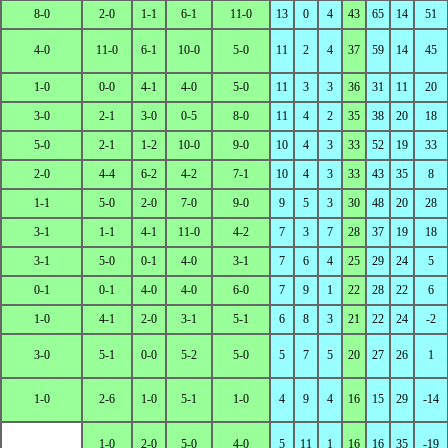
8-0
2-0
1-1
6-1
11-0
13
0
4
43
65
14
51
4-0
11-0
6-1
10-0
5-0
11
2
4
37
59
14
45
1-0
0-0
4-1
4-0
5-0
11
3
3
36
31
11
20
3-0
2-1
3-0
0-5
8-0
11
4
2
35
38
20
18
5-0
2-1
1-2
10-0
9-0
10
4
3
33
52
19
33
2-0
4-4
6-2
4-2
7-1
10
4
3
33
43
35
8
1-1
5-0
2-0
7-0
9-0
9
5
3
30
48
20
28
3-1
1-1
4-1
11-0
4-2
7
3
7
28
37
19
18
3-1
5-0
0-1
4-0
3-1
7
6
4
25
29
24
5
0-1
0-1
4-0
4-0
6-0
7
9
1
22
28
22
6
1-0
4-1
2-0
3-1
5-1
6
8
3
21
22
24
-2
3-0
5-1
0-0
5-2
5-0
5
7
5
20
27
26
1
1-0
2-6
1-0
5-1
1-0
4
9
4
16
15
29
-14
1-0
2-0
5-0
4-0
5
11
1
16
16
35
-19