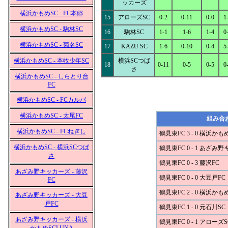
ッカーズ
横浜かもめSC - FC本郷
15
アローズSC
0-2
0-11
0-0
1
横浜かもめSC - 駒林SC
16
駒林SC
1-1
1-6
1-4
0
横浜かもめSC - 菊名SC
17
KAZU SC
1-6
0-10
0-4
5
横浜かもめSC - 本牧少年SC
横浜SCつば
18
0-11
0-5
0-5
0
さ
横浜かもめSC - しらとり台
FC
横浜かもめSC - FCカルパ
横浜かもめSC - 太尾FC
組み合
横浜かもめSC - FCねぎし
鶴見東FC 3 - 0 横浜かも
横浜かもめSC - 横浜SCつば
鶴見東FC 0 - 1 あざみ
さ
鶴見東FC 0 - 3 藤沢FC
あざみ野キッカーズ - 藤沢
鶴見東FC 0 - 0 大豆戸FC
FC
鶴見東FC 2 - 0 横浜かも
あざみ野キッカーズ - 大豆
戸FC
鶴見東FC 1 - 0 元石川SC
あざみ野キッカーズ - 横浜
鶴見東FC 0 - 1 アローズS