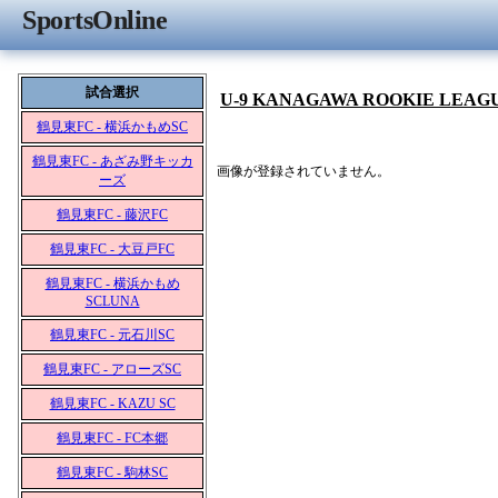
SportsOnline
試合選択
U-9 KANAGAWA ROOKIE LEAG
鶴見東FC - 横浜かもめSC
鶴見東FC - あざみ野キッカ
画像が登録されていません。
ーズ
鶴見東FC - 藤沢FC
鶴見東FC - 大豆戸FC
鶴見東FC - 横浜かもめ
SCLUNA
鶴見東FC - 元石川SC
鶴見東FC - アローズSC
鶴見東FC - KAZU SC
鶴見東FC - FC本郷
鶴見東FC - 駒林SC