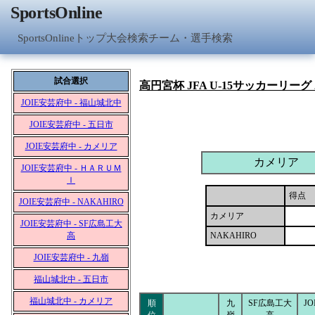
SportsOnline
SportsOnlineトップ
大会検索
チーム・選手検索
試合選択
高円宮杯 JFA U-15サッカーリーグ
JOIE安芸府中 - 福山城北中
JOIE安芸府中 - 五日市
JOIE安芸府中 - カメリア
カメリア
JOIE安芸府中 - ＨＡＲＵＭ
Ｉ
得点
JOIE安芸府中 - NAKAHIRO
カメリア
JOIE安芸府中 - SF広島工大
高
NAKAHIRO
JOIE安芸府中 - 九嶺
福山城北中 - 五日市
福山城北中 - カメリア
順
九
SF広島工大
J