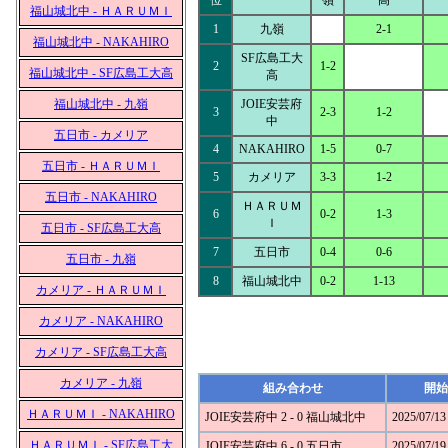
位
嶺
高
福山城北中 - ＨＡＲＵＭＩ
1
九嶺
2-1
福山城北中 - NAKAHIRO
SF広島工大
2
1-2
福山城北中 - SF広島工大高
高
福山城北中 - 九嶺
JOIE安芸府
3
2-3
1-2
中
五日市 - カメリア
4
NAKAHIRO
1-5
0-7
五日市 - ＨＡＲＵＭＩ
5
カメリア
3-3
1-2
五日市 - NAKAHIRO
ＨＡＲＵＭ
6
0-2
1-3
Ｉ
五日市 - SF広島工大高
7
五日市
0-4
0-6
五日市 - 九嶺
8
福山城北中
0-2
1-13
カメリア - ＨＡＲＵＭＩ
カメリア - NAKAHIRO
カメリア - SF広島工大高
カメリア - 九嶺
組み合わせ
開始
ＨＡＲＵＭＩ - NAKAHIRO
JOIE安芸府中 2 - 0 福山城北中
2025/07/13
ＨＡＲＵＭＩ - SF広島工大
JOIE安芸府中 6 - 0 五日市
2025/07/19