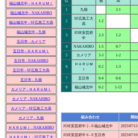
位
嶺
高
福山城北中 - ＨＡＲＵＭＩ
1
九嶺
2-1
福山城北中 - NAKAHIRO
SF広島工大
2
1-2
福山城北中 - SF広島工大高
高
福山城北中 - 九嶺
JOIE安芸府
3
2-3
1-2
中
五日市 - カメリア
4
NAKAHIRO
1-5
0-7
五日市 - ＨＡＲＵＭＩ
5
カメリア
3-3
1-2
五日市 - NAKAHIRO
ＨＡＲＵＭ
6
0-2
1-3
Ｉ
五日市 - SF広島工大高
7
五日市
0-4
0-6
五日市 - 九嶺
8
福山城北中
0-2
1-13
カメリア - ＨＡＲＵＭＩ
カメリア - NAKAHIRO
カメリア - SF広島工大高
組み合わせ
開始
カメリア - 九嶺
JOIE安芸府中 2 - 0 福山城北中
2025/07/13
ＨＡＲＵＭＩ - NAKAHIRO
JOIE安芸府中 6 - 0 五日市
2025/07/19
ＨＡＲＵＭＩ - SF広島工大