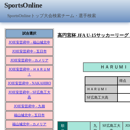
SportsOnline
SportsOnlineトップ
大会検索
チーム・選手検索
試合選択
高円宮杯 JFA U-15サッカーリーグ
JOIE安芸府中 - 福山城北中
JOIE安芸府中 - 五日市
JOIE安芸府中 - カメリア
ＨＡＲＵＭＩ
JOIE安芸府中 - ＨＡＲＵＭ
Ｉ
得点
JOIE安芸府中 - NAKAHIRO
ＨＡＲＵＭＩ
JOIE安芸府中 - SF広島工大
高
SF広島工大高
JOIE安芸府中 - 九嶺
福山城北中 - 五日市
福山城北中 - カメリア
順
九
SF広島工大
J