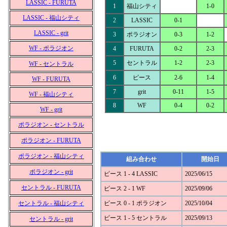
LASSIC - FURUTA
1
福山シティ
1-0
LASSIC - 福山シティ
2
LASSIC
0-1
LASSIC - grit
3
ポラジオン
0-3
1-2
WF - ポラジオン
4
FURUTA
0-2
2-3
5
セントラル
1-2
2-3
WF - セントラル
6
ピース
2-6
1-4
WF - FURUTA
7
grit
0-11
1-5
WF - 福山シティ
8
WF
0-4
0-2
WF - grit
ポラジオン - セントラル
ポラジオン - FURUTA
ポラジオン - 福山シティ
組み合わせ
開始日
ポラジオン - grit
ピース 1 - 4 LASSIC
2025/06/15
セントラル - FURUTA
ピース 2 - 1 WF
2025/09/06
セントラル - 福山シティ
ピース 0 - 1 ポラジオン
2025/10/04
ピース 1 - 5 セントラル
2025/09/13
セントラル - grit