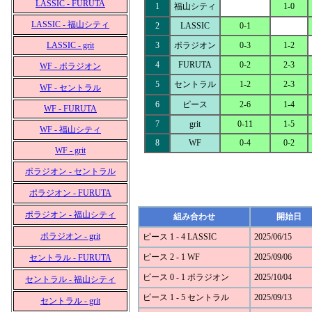
LASSIC - FURUTA
1
福山シティ
1-0
LASSIC - 福山シティ
2
LASSIC
0-1
LASSIC - grit
3
ポラジオン
0-3
1-2
4
FURUTA
0-2
2-3
WF - ポラジオン
5
セントラル
1-2
2-3
WF - セントラル
6
ピース
2-6
1-4
WF - FURUTA
7
grit
0-11
1-5
WF - 福山シティ
8
WF
0-4
0-2
WF - grit
ポラジオン - セントラル
ポラジオン - FURUTA
ポラジオン - 福山シティ
組み合わせ
開始日
ポラジオン - grit
ピース 1 - 4 LASSIC
2025/06/15
ピース 2 - 1 WF
2025/09/06
セントラル - FURUTA
ピース 0 - 1 ポラジオン
2025/10/04
セントラル - 福山シティ
ピース 1 - 5 セントラル
2025/09/13
セントラル - grit