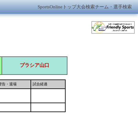
SportsOnlineトップ
大会検索
チーム・選手検索
プラシア山口
警告・退場
試合経過