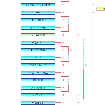
サンフレッチェくにびき
6
0
ﾂﾈｲｼ
1
1
ｶﾞｲﾅｰﾚ鳥取
6
1
ファルトラーダ
2
1
シーガル広島
4
3
鳥取ＫＦＣ
1
0
JOLLITY笠岡
0
3
ｸﾚﾌｨｵ
1
1
アルコバレーノ
1
0
ベルガロッソいわみ
5
1
廿日市FC
1
1
プラシア山口
5
1
ハジャス
1
0
鳥取セリオ
2
5