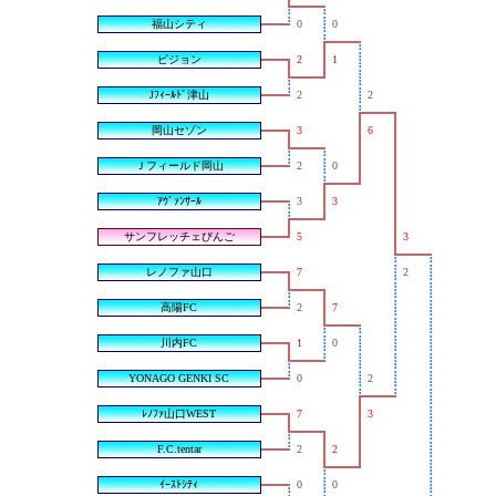
福山シティ
0
0
ピジョン
2
1
Jﾌｨｰﾙﾄﾞ津山
2
2
岡山セゾン
3
6
Ｊフィールド岡山
2
0
ｱｳﾞｧﾝｻｰﾙ
3
3
サンフレッチェびんご
5
3
レノファ山口
7
2
高陽FC
2
7
川内FC
1
0
YONAGO GENKI SC
0
2
ﾚﾉﾌｧ山口WEST
7
3
F.C.tentar
2
2
ｲｰｽﾄｼﾃｨ
0
0