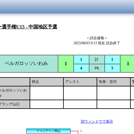
手権U15 - 中国地区予選
＜試合速報＞
2025/06/03 9:13 現在 試合終了
1
計
1
ベルガロッソいわみ
1
1
4
PK
5
得点
アシスト
先発・交代
ベルガロッソいわ
み
プラシア山口
別ウィンドウで表示
ファジアーノ岡山
4