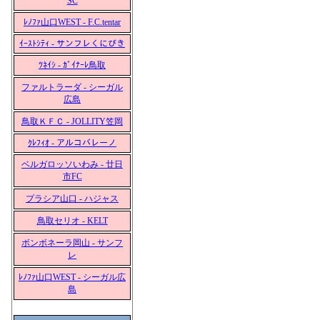
SC
ﾚﾉﾌｧ山口WEST - F.C.tentar
ｲｰｽﾄｼﾃｨ - サンフレくにびき
ﾂﾈｲｼ - ｶﾞｲﾅｰﾚ鳥取
ファルトラーダ - シーガル
広島
鳥取ＫＦＣ - JOLLITY笠岡
ｸﾚﾌｨｵ - アルコバレーノ
ベルガロッソいわみ - 廿日
市FC
プラシア山口 - ハジャス
鳥取セリオ - KELT
ボンボネーラ岡山 - サンフ
レ
ﾚﾉﾌｧ山口WEST - シーガル広
島