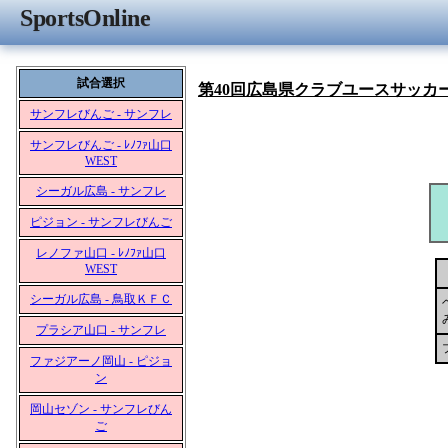
SportsOnline
試合選択
第40回広島県クラブユースサッカー選
サンフレびんご - サンフレ
サンフレびんご - ﾚﾉﾌｧ山口
WEST
シーガル広島 - サンフレ
ピジョン - サンフレびんご
レノファ山口 - ﾚﾉﾌｧ山口
WEST
シーガル広島 - 鳥取ＫＦＣ
プラシア山口 - サンフレ
ファジアーノ岡山 - ピジョ
ン
岡山セゾン - サンフレびん
ご