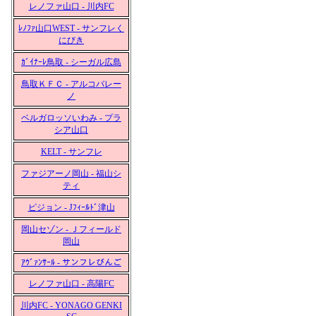
レノファ山口 - 川内FC
ﾚﾉﾌｧ山口WEST - サンフレく
にびき
ｶﾞｲﾅｰﾚ鳥取 - シーガル広島
鳥取ＫＦＣ - アルコバレー
ノ
ベルガロッソいわみ - プラ
シア山口
KELT - サンフレ
ファジアーノ岡山 - 福山シ
ティ
ピジョン - Jﾌｨｰﾙﾄﾞ津山
岡山セゾン - Ｊフィールド
岡山
ｱｳﾞｧﾝｻｰﾙ - サンフレびんご
レノファ山口 - 高陽FC
川内FC - YONAGO GENKI