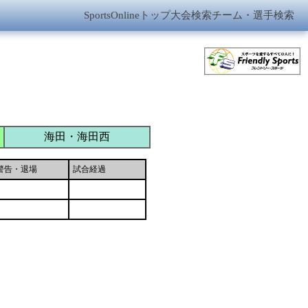
SportsOnlineトップ
大会検索
チーム・選手検索
海田・海田西
警告・退場
試合経過