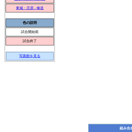
東城・庄原 - 修道
色の説明
試合開始前
試合終了
写真館を見る
組み合