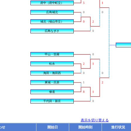
府中（府中町立）
5
1
広島城北
0
0
城北（福山市立）
0
2
広島なぎさ
0
甲山・世羅
0
松永
2
1
海田・海田西
0
0
東城・庄原
1
2
修道
8
1
千代田・新庄
0
表示を切り替える
わせ
開始日
開始時刻
進行状況