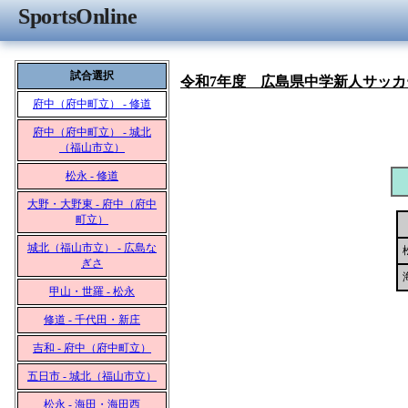
SportsOnline
試合選択
令和7年度 広島県中学新人サッカ
府中（府中町立） - 修道
府中（府中町立） - 城北
（福山市立）
松永 - 修道
大野・大野東 - 府中（府中
町立）
城北（福山市立） - 広島な
ぎさ
甲山・世羅 - 松永
修道 - 千代田・新庄
吉和 - 府中（府中町立）
五日市 - 城北（福山市立）
松永 - 海田・海田西