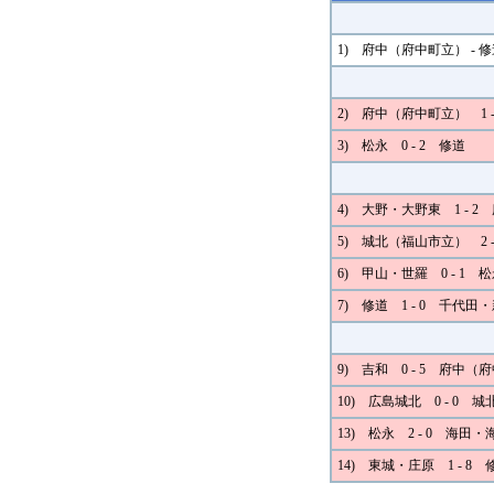
1) 府中（府中町立） - 修
2) 府中（府中町立） 1 
3) 松永 0 - 2 修道
4) 大野・大野東 1 - 
5) 城北（福山市立） 2 
6) 甲山・世羅 0 - 1 
7) 修道 1 - 0 千代田
9) 吉和 0 - 5 府中（
10) 広島城北 0 - 0 
13) 松永 2 - 0 海田
14) 東城・庄原 1 - 8 