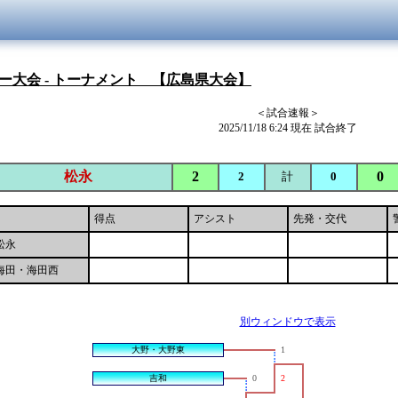
ー大会 - トーナメント 【広島県大会】
＜試合速報＞
2025/11/18 6:24 現在 試合終了
松永
2
0
2
計
0
得点
アシスト
先発・交代
松永
海田・海田西
別ウィンドウで表示
大野・大野東
1
吉和
0
2