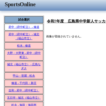
SportsOnline
試合選択
令和7年度 広島県中学新人サッカ
府中（府中町立） - 修道
府中（府中町立） - 城北
画像が登録されていません。
（福山市立）
松永 - 修道
大野・大野東 - 府中（府中
町立）
城北（福山市立） - 広島な
ぎさ
甲山・世羅 - 松永
修道 - 千代田・新庄
吉和 - 府中（府中町立）
五日市 - 城北（福山市立）
松永 - 海田・海田西