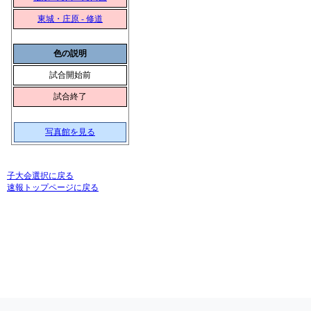
東城・庄原 - 修道
色の説明
試合開始前
試合終了
写真館を見る
子大会選択に戻る
速報トップページに戻る