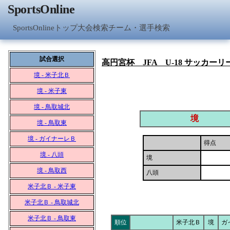
SportsOnline
SportsOnlineトップ
大会検索
チーム・選手検索
試合選択
高円宮杯 JFA U-18 サッカーリー
境 - 米子北Ｂ
境 - 米子東
境 - 鳥取城北
境
境 - 鳥取東
境 - ガイナーレＢ
得点
境 - 八頭
境
境 - 鳥取西
八頭
米子北Ｂ - 米子東
米子北Ｂ - 鳥取城北
米子北Ｂ - 鳥取東
順位
米子北Ｂ
境
ガ