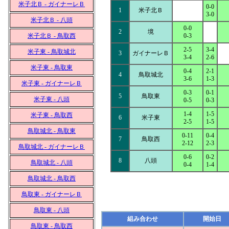
米子北Ｂ - ガイナーレＢ
0-0
1
米子北Ｂ
3-0
米子北Ｂ - 八頭
0-0
2
境
米子北Ｂ - 鳥取西
0-3
2-5
3-4
米子東 - 鳥取城北
3
ガイナーレＢ
3-4
2-6
米子東 - 鳥取東
0-4
2-1
4
鳥取城北
3-6
1-3
米子東 - ガイナーレＢ
0-3
0-1
5
鳥取東
米子東 - 八頭
0-5
0-3
1-4
1-5
米子東 - 鳥取西
6
米子東
2-5
1-5
鳥取城北 - 鳥取東
0-11
0-4
7
鳥取西
2-12
2-3
鳥取城北 - ガイナーレＢ
0-6
0-2
8
八頭
鳥取城北 - 八頭
0-4
1-4
鳥取城北 - 鳥取西
鳥取東 - ガイナーレＢ
鳥取東 - 八頭
組み合わせ
開始日
鳥取東 - 鳥取西