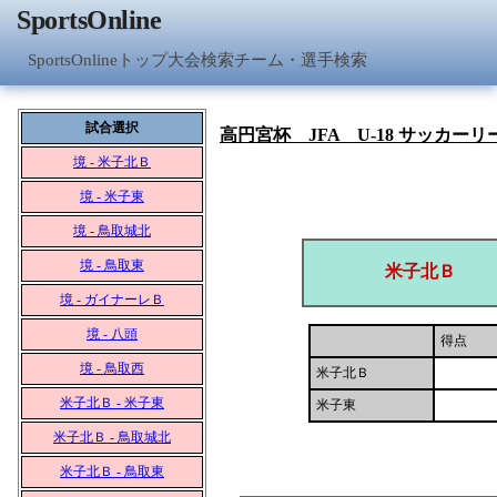
SportsOnline
SportsOnlineトップ
大会検索
チーム・選手検索
試合選択
高円宮杯 JFA U-18 サッカーリー
境 - 米子北Ｂ
境 - 米子東
境 - 鳥取城北
境 - 鳥取東
米子北Ｂ
境 - ガイナーレＢ
境 - 八頭
得点
境 - 鳥取西
米子北Ｂ
米子北Ｂ - 米子東
米子東
米子北Ｂ - 鳥取城北
米子北Ｂ - 鳥取東