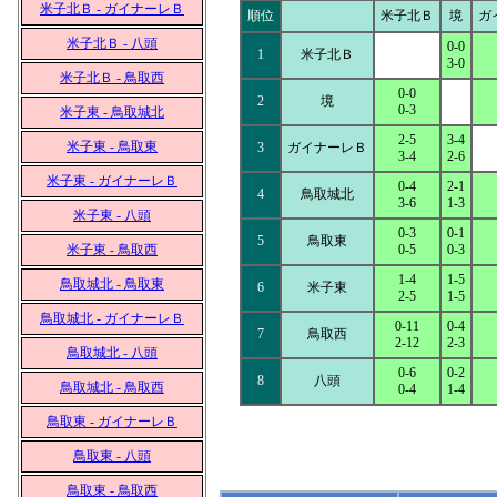
米子北Ｂ - ガイナーレＢ
順位
米子北Ｂ
境
ガ
米子北Ｂ - 八頭
0-0
1
米子北Ｂ
3-0
米子北Ｂ - 鳥取西
0-0
2
境
0-3
米子東 - 鳥取城北
2-5
3-4
米子東 - 鳥取東
3
ガイナーレＢ
3-4
2-6
米子東 - ガイナーレＢ
0-4
2-1
4
鳥取城北
3-6
1-3
米子東 - 八頭
0-3
0-1
5
鳥取東
米子東 - 鳥取西
0-5
0-3
1-4
1-5
鳥取城北 - 鳥取東
6
米子東
2-5
1-5
鳥取城北 - ガイナーレＢ
0-11
0-4
7
鳥取西
2-12
2-3
鳥取城北 - 八頭
0-6
0-2
8
八頭
鳥取城北 - 鳥取西
0-4
1-4
鳥取東 - ガイナーレＢ
鳥取東 - 八頭
鳥取東 - 鳥取西