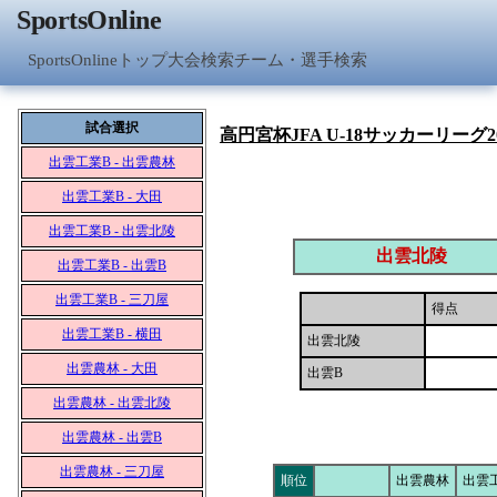
SportsOnline
SportsOnlineトップ
大会検索
チーム・選手検索
試合選択
高円宮杯JFA U-18サッカーリーグ2
出雲工業B - 出雲農林
出雲工業B - 大田
出雲工業B - 出雲北陵
出雲北陵
出雲工業B - 出雲B
出雲工業B - 三刀屋
得点
出雲工業B - 横田
出雲北陵
出雲農林 - 大田
出雲B
出雲農林 - 出雲北陵
出雲農林 - 出雲B
出雲農林 - 三刀屋
順位
出雲農林
出雲