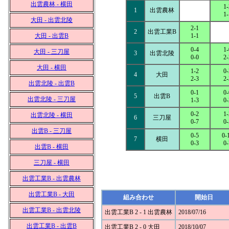
出雲農林 - 横田
1-
1
出雲農林
1-
大田 - 出雲北陵
2-1
2
出雲工業B
大田 - 出雲B
1-1
0-4
1-
大田 - 三刀屋
3
出雲北陵
0-0
2-
大田 - 横田
1-2
0-
4
大田
2-3
2-
出雲北陵 - 出雲B
0-1
0-
5
出雲B
出雲北陵 - 三刀屋
1-3
0-
0-2
1-
出雲北陵 - 横田
6
三刀屋
0-7
0-
出雲B - 三刀屋
0-5
0-
7
横田
0-3
0-
出雲B - 横田
三刀屋 - 横田
出雲工業B - 出雲農林
出雲工業B - 大田
組み合わせ
開始日
出雲工業B - 出雲北陵
出雲工業B 2 - 1 出雲農林
2018/07/16
出雲工業B - 出雲B
出雲工業B 2 - 0 大田
2018/10/07