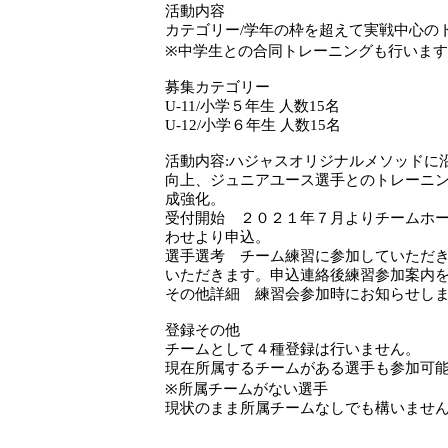
活動内容
カテゴリー/学年の枠を超えて実戦中心の
※中学生との合同トレーニングも行いま
募集カテゴリー
U-11/小学５年生 人数15名
U-12/小学６年生 人数15名
活動内容:ハジャスオリジナルメソッドに
向上、ジュニアユース選手とのトレーニ
成強化。
受付開始 ２０２１年７月よりチームホ
わせより申込。
選手選考 チーム練習に参加していただ
いただきます。申込連絡後練習参加案内
その他詳細 練習会参加時にお知らせし
登録その他
チームとして４種登録は行いません。
現在所属するチームがある選手も参加可
※所属チームがない選手
現状のまま所属チームなしでも構いませ