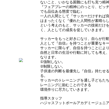
ないこと、いかなる困難にも打ち克つ精
『フェアプレーの精神にのっとり、ピッ
でも品位ある態度で臨む』
一人の人間として『サッカーだけすれば
はまったくなく『優れた人間性が素晴ら
という考えのもと、サッカーの技術だけ
く、人としての成長を促していきます。
サッカーをもっと好きになり、自らが行
人として『自信』を持つことが重要なキ
サッカーに限らず、自信を持つことによ
自然と日常の生活や行動に対しても考え
なります。
①強制しない。
②制限しない。
子供達の判断を最優先し『自信』持たせ
る。
サッカーのトレーニングを通し子どもた
レーニングに励むことのできる
環境作りに尽力していきます。
指導スタッフ
ハジャスフットボールアカデミージュニ