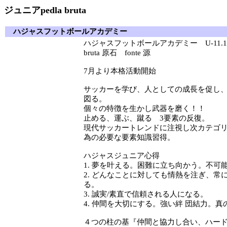
ジュニアpedla bruta
ハジャスフットボールアカデミー
ハジャスフットボールアカデミー U-11.12
bruta 原石 fonte 源
7月より本格活動開始
サッカーを学び、人としての成長を促し
図る。
個々の特徴を生かし武器を磨く！！
止める、運ぶ、蹴る 3要素の反復。
現代サッカートレンドに注視し次カテゴ
為の必要な要素知識習得。
ハジャスジュニア心得
1. 夢を叶える。困難に立ち向かう。不可
2. どんなことに対しても情熱を注ぎ、常
る。
3. 誠実/素直で信頼される人になる。
4. 仲間を大切にする。強い絆 団結力。
４つの柱の基『仲間と協力し合い、ハー