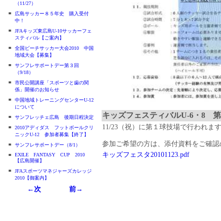
（11/27）
■
広島サッカー８５年史 購入受付
中！
■
JFAキッズ東広島U-10サッカーフェ
スティバル【ご案内】
■
全国ビーチサッカー大会2010 中国
地域大会【募集】
■
サンフレサポートデー第３回
（9/18）
■
市民公開講座「スポーツと歯の関
係」開催のお知らせ
■
中国地域トレーニングセンターU-12
について
キッズフェスティバルU-6・8 第１
■
サンフレッチェ広島 後期日程決定
11/23（祝）に第１球技場で行われ
■
2010アディダス フットボールクリ
ニックU-12 参加者募集【終了】
参加ご希望の方は、添付資料をご確認
■
サンフレサポートデー（8/1）
キッズフェスタ20101123.pdf
■
EXILE FANTASY CUP 2010
【広島開催】
■
JFAスポーツマネジャーズカレッジ
2010【御案内】
←次
前→