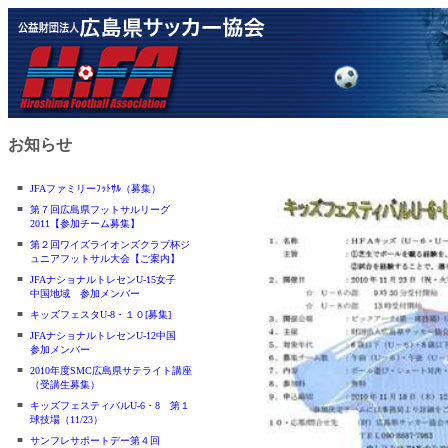
お知らせ
■
JFAファミリーﾌｯﾄｻﾙ（募集）
■
第７回広島県フットサルリーグ
2011【参加チーム募集】
■
第２回ワイズライオンズクラブ杯ジ
ュニアフットサル大会【ご案内】
■
JFAナショナルトレセンU-15女子
中国地域 参加メンバー
■
キッズフェスタU-8・１０[募集]
■
JFAナショナルトレセンU-12中国
参加メンバー
■
2010年度SMC広島県サテライト講座
（受講生募集）
■
キッズフェスティバルU-6・8 第１
球技場（11/23）
■
サンフレサポートデー第４回