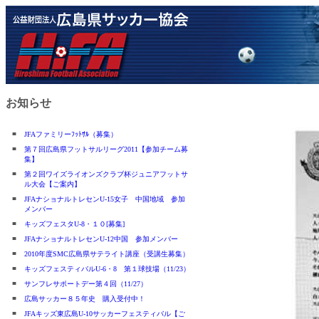
お知らせ
■
JFAファミリーﾌｯﾄｻﾙ（募集）
■
第７回広島県フットサルリーグ2011【参加チーム募
集】
■
第２回ワイズライオンズクラブ杯ジュニアフットサ
ル大会【ご案内】
■
JFAナショナルトレセンU-15女子 中国地域 参加
メンバー
■
キッズフェスタU-8・１０[募集]
■
JFAナショナルトレセンU-12中国 参加メンバー
■
2010年度SMC広島県サテライト講座（受講生募集）
■
キッズフェスティバルU-6・8 第１球技場（11/23）
■
サンフレサポートデー第４回（11/27）
■
広島サッカー８５年史 購入受付中！
■
JFAキッズ東広島U-10サッカーフェスティバル【ご