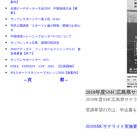
案内】
■
全国ビーチサッカー大会2010 中国地域大会【募
集】
■
サンフレサポートデー第３回（9/18）
■
市民公開講座「スポーツと歯の関係」開催のお知ら
せ
■
中国地域トレーニングセンターU-12について
■
サンフレッチェ広島 後期日程決定
■
2010アディダス フットボールクリニックU-12 参
加者募集【終了】
■
サンフレサポートデー（8/1）
■
EXILE FANTASY CUP 2010 【広島開催】
■
JFAスポーツマネジャーズカレッジ2010【御案内】
←次
前→
2010年度SMC広島
2010年度SMC広島県サ
受講希望の方は、申込書をダ
2010SMCサテライト実施要項