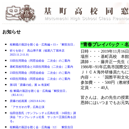
お知らせ
“青春プレイバック・名
■
桂鯛蔵の落語を聴く会・広島編＜15＞「鯛安吉日」
■
祈りを紡ぐ 高山博子展（福屋八丁堀本店
日時・・・2019年11月16
2023.11.2-11.8）
場所・・・基町高校 本館
■
33回生同期会（同窓会総会 二次会）のご案内
講師・・・藤井正一先生（
■
1986年~91年広島市
基町高校同窓会と35回生同期会（二次会）ご案内
ＪＩＣＡ海外研修員たちに
■
23回生同期会（同窓会総会 二次会）のご案内
内容・・・「国際平和文化
■
43回生同期会（同窓会総会 二次会）のご案内
参加費・・・500円（教
■
第5回「原爆の絵」展 in 有楽町
定員・・・40人
■
桂 鯛蔵の落語を聴く会・広島編「鯛安吉日」
（R5.8.11）
皆さんは、あの先生の授業
■
原爆の絵画展（2023.8.6-24）
恩師にはいつまでもお元気
■
「アサガオの雫」広島公演
■
仙田信吾氏（サンフレッチェ広島社長・24回生）講
演会『サンフレッチェ社長 サッカー王国広島を語
る』
■
桂鯛蔵の落語を聴く会・広島編〈12〉 鯛安吉日