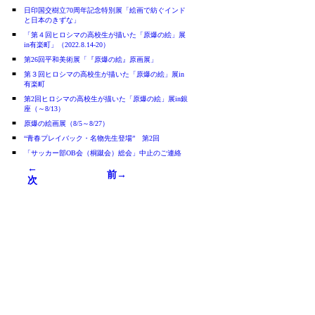
■
日印国交樹立70周年記念特別展「絵画で紡ぐインド
と日本のきずな」
■
「第４回ヒロシマの高校生が描いた「原爆の絵」展
in有楽町」（2022.8.14-20）
■
第26回平和美術展「『原爆の絵』原画展」
■
第３回ヒロシマの高校生が描いた「原爆の絵」展in
有楽町
■
第2回ヒロシマの高校生が描いた「原爆の絵」展in銀
座（～8/13）
■
原爆の絵画展（8/5～8/27）
■
“青春プレイバック・名物先生登場” 第2回
■
「サッカー部OB会（桐蹴会）総会」中止のご連絡
←
前→
次