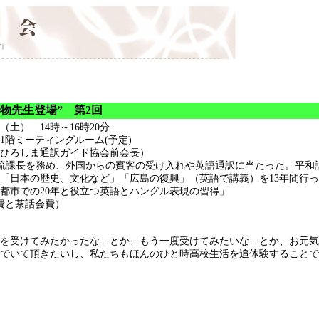
物先生登場” 第2回
日（土） 14時～16時20分
1階ミーティングルーム(予定)
ひろしま通訳ガイド協会前会長）
国際交流課長を務め、外国からの賓客の受け入れや英語通訳に当たった。平
「日本の歴史、文化など」「広島の復興」（英語で講義）を13年間行
都市での20年と役立つ英語とハングル表現の習得」
材費と茶話会費）
を受けてみたかったな…とか、もう一度受けてみたいな…とか、お元気
でいて頂きたいし、私たちもほんのひと時高校生活を追体験することで