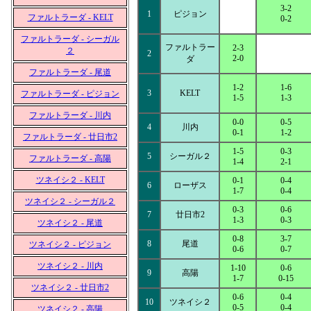
3-2
1
ピジョン
ファルトラーダ - KELT
0-2
ファルトラーダ - シーガル
ファルトラー
2-3
２
2
2-0
ダ
ファルトラーダ - 尾道
1-2
1-6
3
KELT
ファルトラーダ - ピジョン
1-5
1-3
ファルトラーダ - 川内
0-0
0-5
4
川内
0-1
1-2
ファルトラーダ - 廿日市2
1-5
0-3
5
シーガル２
ファルトラーダ - 高陽
1-4
2-1
ツネイシ２ - KELT
0-1
0-4
6
ローザス
1-7
0-4
ツネイシ２ - シーガル２
0-3
0-6
7
廿日市2
1-3
0-3
ツネイシ２ - 尾道
0-8
3-7
8
尾道
ツネイシ２ - ピジョン
0-6
0-7
ツネイシ２ - 川内
1-10
0-6
9
高陽
1-7
0-15
ツネイシ２ - 廿日市2
0-6
0-4
10
ツネイシ２
0-5
0-4
ツネイシ２ - 高陽