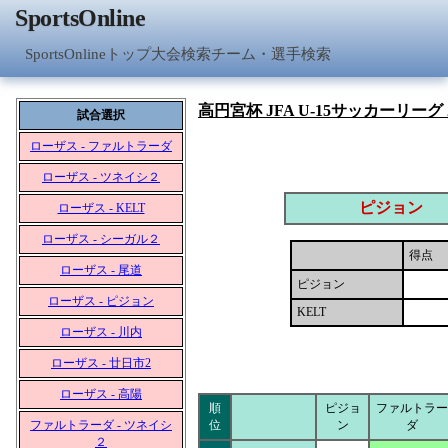
SportsOnline
SportsOnlineトップ
大会検索
チーム・選手検索
高円宮杯 JFA U-15サッカーリーグ 
試合選択
ローザス - ファルトラーダ
ローザス - ツネイシ２
ピジョン
ローザス - KELT
ローザス - シーガル２
得点
ローザス - 尾道
ピジョン
ローザス - ピジョン
KELT
ローザス - 川内
ローザス - 廿日市2
ローザス - 高陽
順
ピジョ
ファルトラー
ファルトラーダ - ツネイシ
位
ン
ダ
２