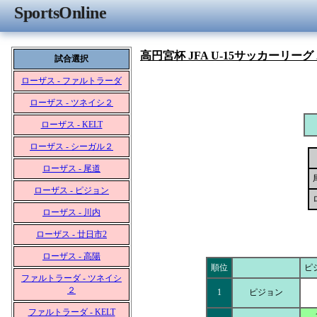
SportsOnline
高円宮杯 JFA U-15サッカーリーグ 
試合選択
ローザス - ファルトラーダ
ローザス - ツネイシ２
ローザス - KELT
ローザス - シーガル２
ローザス - 尾道
ローザス - ピジョン
ローザス - 川内
ローザス - 廿日市2
ローザス - 高陽
順位
ピ
ファルトラーダ - ツネイシ
２
1
ピジョン
ファルトラーダ - KELT