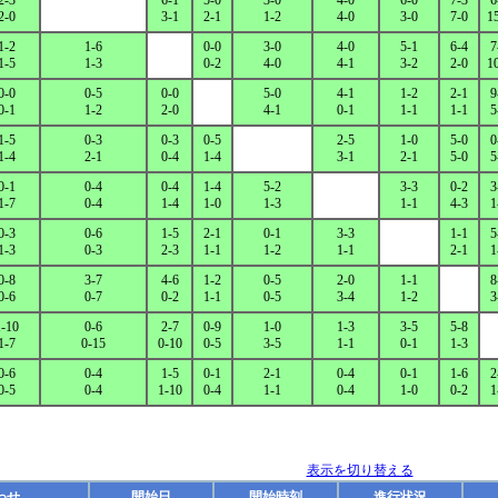
2-3
6-1
5-0
3-0
4-0
6-0
7-3
6
2-0
3-1
2-1
1-2
4-0
3-0
7-0
1
1-2
1-6
0-0
3-0
4-0
5-1
6-4
7
1-5
1-3
0-2
4-0
4-1
3-2
2-0
1
0-0
0-5
0-0
5-0
4-1
1-2
2-1
9
0-1
1-2
2-0
4-1
0-1
1-1
1-1
5
1-5
0-3
0-3
0-5
2-5
1-0
5-0
0
1-4
2-1
0-4
1-4
3-1
2-1
5-0
5
0-1
0-4
0-4
1-4
5-2
3-3
0-2
3
1-7
0-4
1-4
1-0
1-3
1-1
4-3
1
0-3
0-6
1-5
2-1
0-1
3-3
1-1
5
1-3
0-3
2-3
1-1
1-2
1-1
2-1
1
0-8
3-7
4-6
1-2
0-5
2-0
1-1
8
0-6
0-7
0-2
1-1
0-5
3-4
1-2
3
1-10
0-6
2-7
0-9
1-0
1-3
3-5
5-8
1-7
0-15
0-10
0-5
3-5
1-1
0-1
1-3
0-6
0-4
1-5
0-1
2-1
0-4
0-1
1-6
2
0-5
0-4
1-10
0-4
1-1
0-4
1-0
0-2
1
表示を切り替える
わせ
開始日
開始時刻
進行状況