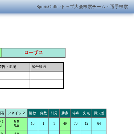
SportsOnlineトップ
大会検索
チーム・選手検索
ローザス
警告・退場
試合経過
高陽
ツネイシ２
勝数
負数
引分
勝点
得点
失点
得失差
0-1
6-0
16
1
1
49
76
12
64
-1
5-0