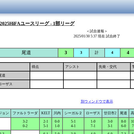
2025HiFAユースリーグ - 1部リーグ
＜試合速報＞
2025/01/30 5:37 現在 試合終了
尾道
3
4
3
計
4
得点
アシスト
先発・交代
尾道
ローザス
別ウィンドウで表示
ジョン
ファルトラーダ
KELT
川内
シーガル２
ローザス
廿日市2
尾道
3-2
2-1
0-0
5-1
1-0
3-0
8-0
1
0-2
5-1
1-0
4-1
7-1
3-1
6-0
7