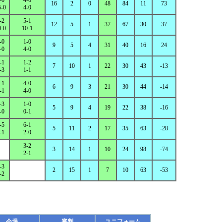
-0
4-0
16
2
0
48
84
11
73
5-0
4-0
-2
5-1
12
5
1
37
67
30
37
0-0
10-1
-0
1-0
9
5
4
31
40
16
24
-0
4-0
-1
1-2
7
10
1
22
30
43
-13
-3
1-1
-1
4-0
6
9
3
21
30
44
-14
-1
4-0
-3
1-0
5
9
4
19
22
38
-16
-0
0-1
-5
6-1
5
11
2
17
35
63
-28
-1
2-0
3-2
3
14
1
10
24
98
-74
2-1
-3
2
15
1
7
10
63
-53
-2
会場
審判
ユニフォーム