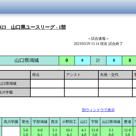
023 山口県ユースリーグ - 1部
＜試合速報＞
2023/03/29 13:14 現在 試合終了
山口県鴻城
0
8
0
計
8
得点
アシスト
先発・交代
山口県鴻城
高川学園
別ウィンドウで表示
高川学園
聖光
宇部鴻城
西京
小野田工
山口
宇部
山口県鴻城
豊浦
5-0
6-0
3-1
10-1
4-1
11-0
3-1
11-0
1-0
6-1
1-0
4-3
4-0
5-0
8-0
3-0