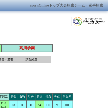
SportsOnlineトップ
大会検索
チーム・選手検索
高川学園
警告・退場
試合経過
宇部工
勝数
負数
引分
勝点
得点
失点
得失差
11-0
18
0
0
54
110
9
101
14-1