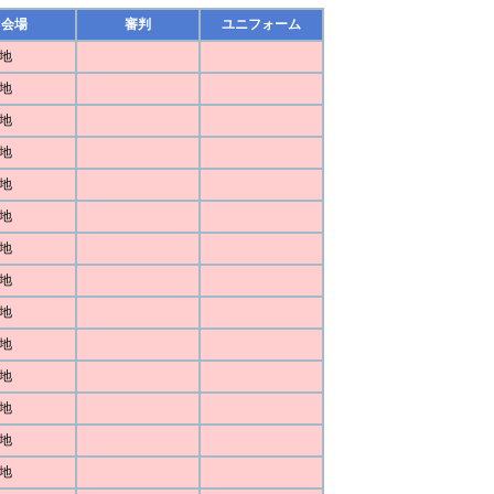
会場
審判
ユニフォーム
地
地
地
地
地
地
地
地
地
地
地
地
地
地