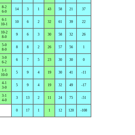
8-2
14
3
1
43
58
21
37
6-0
6-1
10
6
2
32
61
39
22
10-1
10-2
9
6
3
30
58
32
26
8-0
5-0
8
8
2
26
57
56
1
8-0
3-0
6
7
5
23
30
30
0
6-2
1-1
5
9
4
19
30
41
-11
10-0
4-1
5
9
4
19
32
49
-17
3-0
3-1
3
13
2
11
24
75
-51
4-0
0
17
1
1
12
120
-108