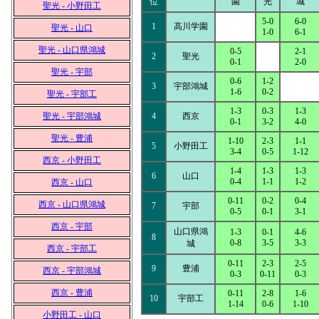
位
園
光
城
聖光 - 小野田工
5-0
6-0
1
高川学園
聖光 - 山口
1-0
6-1
聖光 - 山口県鴻城
0-5
2-1
2
聖光
0-1
2-0
聖光 - 宇部
0-6
1-2
3
宇部鴻城
1-6
0-2
聖光 - 宇部工
1-3
0-3
1-3
聖光 - 宇部鴻城
4
西京
0-1
3-2
4-0
聖光 - 豊浦
1-10
2-3
1-1
5
小野田工
3-4
0-5
1-12
西京 - 小野田工
1-4
1-3
1-3
6
山口
0-4
1-1
1-2
西京 - 山口
0-11
0-2
0-4
西京 - 山口県鴻城
7
宇部
0-5
0-1
3-1
西京 - 宇部
山口県鴻
1-3
0-1
4-6
8
0-8
3-5
3-3
城
西京 - 宇部工
0-11
2-3
2-5
9
豊浦
西京 - 宇部鴻城
0-3
0-11
0-3
西京 - 豊浦
0-11
2-8
1-6
10
宇部工
1-14
0-6
1-10
小野田工 - 山口