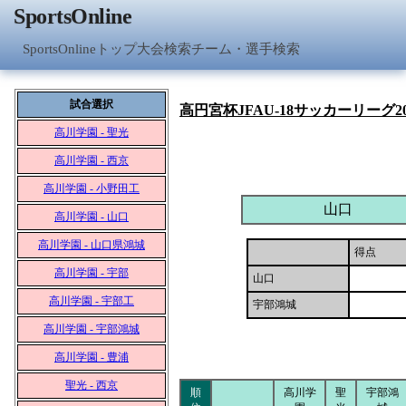
SportsOnline
SportsOnlineトップ
大会検索
チーム・選手検索
試合選択
高円宮杯JFAU-18サッカーリーグ2
高川学園 - 聖光
高川学園 - 西京
高川学園 - 小野田工
山口
高川学園 - 山口
高川学園 - 山口県鴻城
得点
高川学園 - 宇部
山口
高川学園 - 宇部工
宇部鴻城
高川学園 - 宇部鴻城
高川学園 - 豊浦
聖光 - 西京
順
高川学
聖
宇部鴻