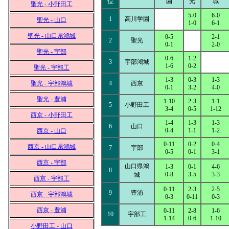
位
園
光
城
聖光 - 小野田工
5-0
6-0
1
高川学園
聖光 - 山口
1-0
6-1
聖光 - 山口県鴻城
0-5
2-1
2
聖光
0-1
2-0
聖光 - 宇部
0-6
1-2
3
宇部鴻城
1-6
0-2
聖光 - 宇部工
1-3
0-3
1-3
聖光 - 宇部鴻城
4
西京
0-1
3-2
4-0
聖光 - 豊浦
1-10
2-3
1-1
5
小野田工
3-4
0-5
1-12
西京 - 小野田工
1-4
1-3
1-3
6
山口
0-4
1-1
1-2
西京 - 山口
0-11
0-2
0-4
西京 - 山口県鴻城
7
宇部
0-5
0-1
3-1
西京 - 宇部
山口県鴻
1-3
0-1
4-6
8
0-8
3-5
3-3
城
西京 - 宇部工
0-11
2-3
2-5
9
豊浦
西京 - 宇部鴻城
0-3
0-11
0-3
西京 - 豊浦
0-11
2-8
1-6
10
宇部工
1-14
0-6
1-10
小野田工 - 山口