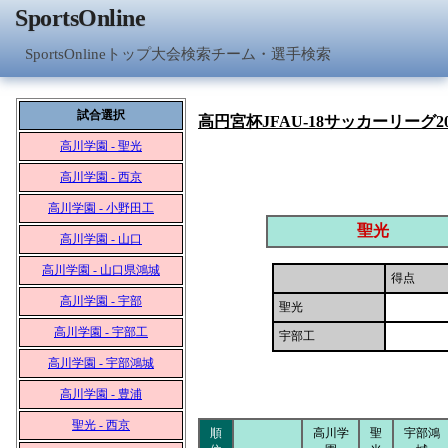
SportsOnline
SportsOnlineトップ
大会検索
チーム・選手検索
試合選択
高円宮杯JFAU-18サッカーリーグ2
高川学園 - 聖光
高川学園 - 西京
高川学園 - 小野田工
聖光
高川学園 - 山口
高川学園 - 山口県鴻城
得点
高川学園 - 宇部
聖光
高川学園 - 宇部工
宇部工
高川学園 - 宇部鴻城
高川学園 - 豊浦
聖光 - 西京
順
高川学
聖
宇部鴻