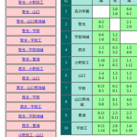
位
園
光
城
聖光 - 小野田工
5-0
6-0
1
高川学園
聖光 - 山口
1-0
6-1
聖光 - 山口県鴻城
0-5
2-1
2
聖光
0-1
2-0
聖光 - 宇部
0-6
1-2
3
宇部鴻城
1-6
0-2
聖光 - 宇部工
1-3
0-3
1-3
聖光 - 宇部鴻城
4
西京
0-1
3-2
4-0
聖光 - 豊浦
1-10
2-3
1-1
5
小野田工
3-4
0-5
1-12
西京 - 小野田工
1-4
1-3
1-3
6
山口
0-4
1-1
1-2
西京 - 山口
0-11
0-2
0-4
西京 - 山口県鴻城
7
宇部
0-5
0-1
3-1
西京 - 宇部
山口県鴻
1-3
0-1
4-6
8
0-8
3-5
3-3
城
西京 - 宇部工
0-11
2-3
2-5
9
豊浦
西京 - 宇部鴻城
0-3
0-11
0-3
西京 - 豊浦
0-11
2-8
1-6
10
宇部工
1-14
0-6
1-10
小野田工 - 山口