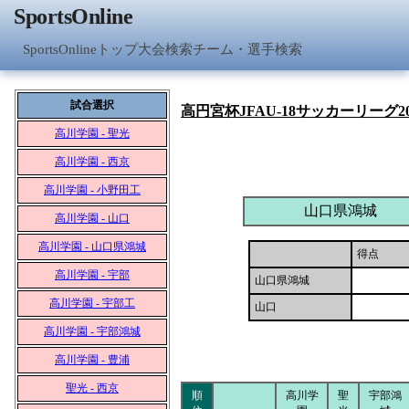
SportsOnline
SportsOnlineトップ
大会検索
チーム・選手検索
試合選択
高円宮杯JFAU-18サッカーリーグ2
高川学園 - 聖光
高川学園 - 西京
高川学園 - 小野田工
山口県鴻城
高川学園 - 山口
高川学園 - 山口県鴻城
得点
高川学園 - 宇部
山口県鴻城
高川学園 - 宇部工
山口
高川学園 - 宇部鴻城
高川学園 - 豊浦
聖光 - 西京
順
高川学
聖
宇部鴻