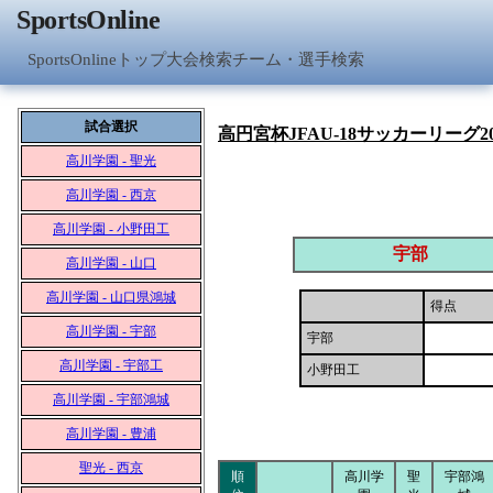
SportsOnline
SportsOnlineトップ
大会検索
チーム・選手検索
試合選択
高円宮杯JFAU-18サッカーリーグ2
高川学園 - 聖光
高川学園 - 西京
高川学園 - 小野田工
宇部
高川学園 - 山口
高川学園 - 山口県鴻城
得点
高川学園 - 宇部
宇部
高川学園 - 宇部工
小野田工
高川学園 - 宇部鴻城
高川学園 - 豊浦
聖光 - 西京
順
高川学
聖
宇部鴻