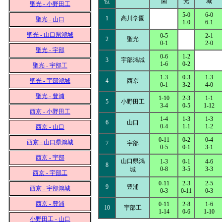
位
園
光
城
聖光 - 小野田工
5-0
6-0
1
高川学園
聖光 - 山口
1-0
6-1
聖光 - 山口県鴻城
0-5
2-1
2
聖光
0-1
2-0
聖光 - 宇部
0-6
1-2
3
宇部鴻城
1-6
0-2
聖光 - 宇部工
1-3
0-3
1-3
聖光 - 宇部鴻城
4
西京
0-1
3-2
4-0
聖光 - 豊浦
1-10
2-3
1-1
5
小野田工
3-4
0-5
1-12
西京 - 小野田工
1-4
1-3
1-3
6
山口
0-4
1-1
1-2
西京 - 山口
0-11
0-2
0-4
西京 - 山口県鴻城
7
宇部
0-5
0-1
3-1
西京 - 宇部
山口県鴻
1-3
0-1
4-6
8
0-8
3-5
3-3
城
西京 - 宇部工
0-11
2-3
2-5
9
豊浦
西京 - 宇部鴻城
0-3
0-11
0-3
西京 - 豊浦
0-11
2-8
1-6
10
宇部工
1-14
0-6
1-10
小野田工 - 山口