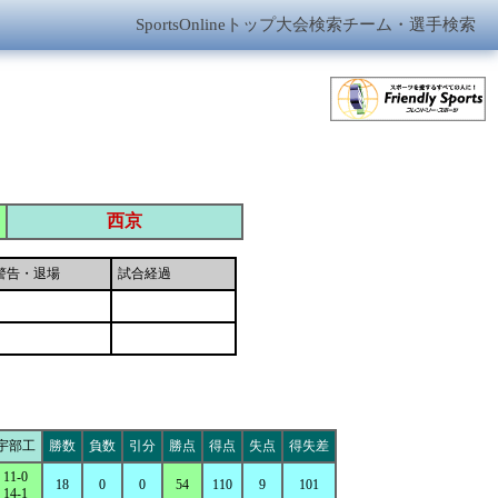
SportsOnlineトップ
大会検索
チーム・選手検索
西京
警告・退場
試合経過
宇部工
勝数
負数
引分
勝点
得点
失点
得失差
11-0
18
0
0
54
110
9
101
14-1