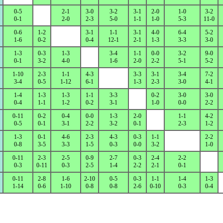
0-5
2-1
3-0
3-2
3-1
2-0
1-0
3-2
0-1
2-0
2-3
5-0
1-1
1-0
5-3
11-0
0-6
1-2
3-1
1-1
3-1
4-0
6-4
5-2
1-6
0-2
0-4
12-1
2-1
1-3
3-3
3-0
1-3
0-3
1-3
3-4
1-1
0-0
3-2
9-0
0-1
3-2
4-0
1-6
2-0
2-2
5-1
5-2
1-10
2-3
1-1
4-3
3-3
3-1
3-4
7-2
3-4
0-5
1-12
6-1
1-3
2-3
3-0
4-1
1-4
1-3
1-3
1-1
3-3
0-2
3-0
3-0
0-4
1-1
1-2
0-2
3-1
1-0
0-0
2-2
0-11
0-2
0-4
0-0
1-3
2-0
1-1
4-2
0-5
0-1
3-1
2-2
3-2
0-1
2-3
1-2
1-3
0-1
4-6
2-3
4-3
0-3
1-1
2-2
0-8
3-5
3-3
1-5
0-3
0-0
3-2
1-0
0-11
2-3
2-5
0-9
2-7
0-3
2-4
2-2
0-3
0-11
0-3
2-5
1-4
2-2
2-1
0-1
0-11
2-8
1-6
2-10
0-5
0-3
1-1
1-4
1-3
1-14
0-6
1-10
0-8
0-8
2-6
0-10
0-3
0-4