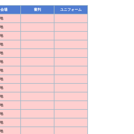
会場
審判
ユニフォーム
地
地
地
地
地
地
地
地
地
地
地
地
地
地