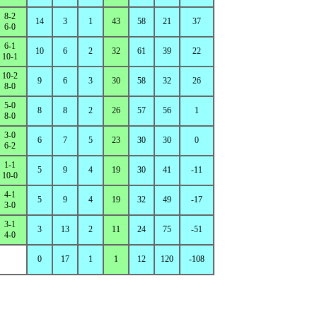
8-2
14
3
1
43
58
21
37
6-0
6-1
10
6
2
32
61
39
22
10-1
10-2
9
6
3
30
58
32
26
8-0
5-0
8
8
2
26
57
56
1
8-0
3-0
6
7
5
23
30
30
0
6-2
1-1
5
9
4
19
30
41
-11
10-0
4-1
5
9
4
19
32
49
-17
3-0
3-1
3
13
2
11
24
75
-51
4-0
0
17
1
1
12
120
-108