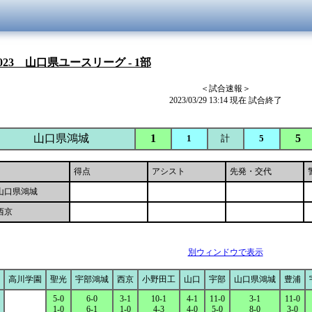
023 山口県ユースリーグ - 1部
＜試合速報＞
2023/03/29 13:14 現在 試合終了
山口県鴻城
1
5
1
計
5
得点
アシスト
先発・交代
山口県鴻城
西京
別ウィンドウで表示
高川学園
聖光
宇部鴻城
西京
小野田工
山口
宇部
山口県鴻城
豊浦
5-0
6-0
3-1
10-1
4-1
11-0
3-1
11-0
1-0
6-1
1-0
4-3
4-0
5-0
8-0
3-0