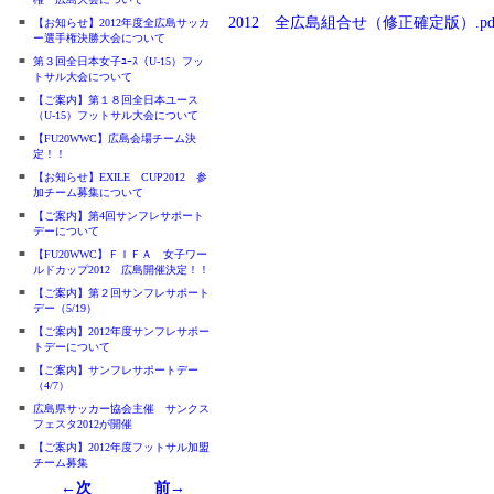
2012 全広島組合せ（修正確定版）.pd
■
【お知らせ】2012年度全広島サッカ
ー選手権決勝大会について
■
第３回全日本女子ﾕｰｽ（U-15）フッ
トサル大会について
■
【ご案内】第１８回全日本ユース
（U-15）フットサル大会について
■
【FU20WWC】広島会場チーム決
定！！
■
【お知らせ】EXILE CUP2012 参
加チーム募集について
■
【ご案内】第4回サンフレサポート
デーについて
■
【FU20WWC】ＦＩＦＡ 女子ワー
ルドカップ2012 広島開催決定！！
■
【ご案内】第２回サンフレサポート
デー（5/19）
■
【ご案内】2012年度サンフレサポー
トデーについて
■
【ご案内】サンフレサポートデー
（4/7）
■
広島県サッカー協会主催 サンクス
フェスタ2012が開催
■
【ご案内】2012年度フットサル加盟
チーム募集
←次
前→