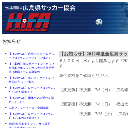
お知らせ
【お知らせ】2012年度全広島サ
■
【FU20WWC】広島ベニュー レガシ
ープログラムについて（ご案内）
６月２０日（水）より開幕します「2
■
【ご案内】第22回バーモンドカップ
す。
全日本少年フットサル大会広島県予
選（出場チーム大募集!!）
添付資料をご確認ください。
■
【FU20WWC】車いすチケットをご
希望の方へ（ご案内）
■
【FU20WWC】レガシープログラムﾚ
【変更前】準決勝 7/8（日） 広島修道大
ﾃﾞｨｰｽｾﾐﾅｰ開催！！
■
【FU20WWC】団体申込の受付を開
始しました!!
【変更後】準決勝 7/8（日） 福山大学
■
広島フィフティーズ 全国制覇
準決勝 7/28（土） 広島修道
■
【FU20WWC】レガシープログラム
ｶﾞｰﾙｽﾞﾌｪｽﾃｨﾊﾞﾙ開催！！
■
第9回全日本女子フットサル選手
権 広島大会について