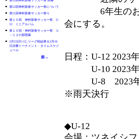
第12回神村新春サッカー祭 閉幕
■
第12回神村新春サッカー祭について
6年生のお別れ
■
第11回神村新春サッカー祭り
■
第１０回 神村新春サッカー祭 U-
会にする。
12 ミニアルバム
■
第１０回・神村新春サッカー祭 Ｕ
－１２の部閉幕
■
2月15日U-12_リーグ戦結果＆2月16
日決勝トーナメント・タイムスケジ
ュール
日程：U-12 2023
前→
U-10 2023年
U-8 2023年2
※雨天決行
◆U-12
会場：ツネイシフ