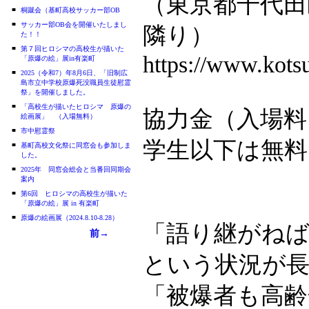
（東京都千代田
■
桐蹴会（基町高校サッカー部OB
■
サッカー部OB会を開催いたしまし
隣り）
た！！
■
第７回ヒロシマの高校生が描いた
https://www.kotsu
「原爆の絵」展in有楽町
■
2025（令和7）年8月6日、「旧制広
島市立中学校原爆死没職員生徒慰霊
祭」を開催しました。
■
「高校生が描いたヒロシマ 原爆の
協力金（入場料
絵画展」 （入場無料）
■
市中慰霊祭
学生以下は無料
■
基町高校文化祭に同窓会も参加しま
した。
■
2025年 同窓会総会と当番回同期会
案内
■
第6回 ヒロシマの高校生が描いた
「原爆の絵」展 in 有楽町
■
原爆の絵画展（2024.8.10-8.28）
「語り継がね
前→
という状況が
「被爆者も高