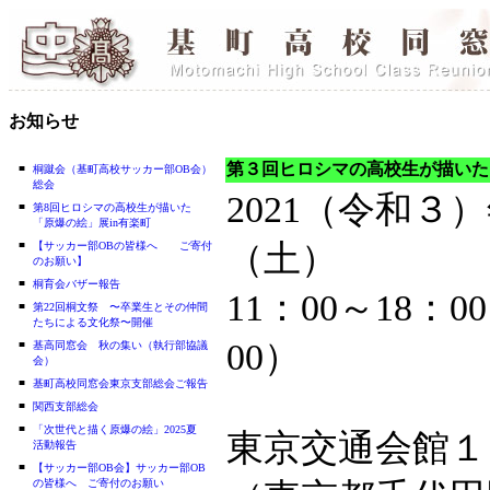
お知らせ
第３回ヒロシマの高校生が描いた
■
桐蹴会（基町高校サッカー部OB会）
総会
2021（令和３
■
第8回ヒロシマの高校生が描いた
「原爆の絵」展in有楽町
■
（土）
【サッカー部OBの皆様へ ご寄付
のお願い】
■
桐育会バザー報告
11：00～18：
■
第22回桐文祭 〜卒業生とその仲間
たちによる文化祭〜開催
00）
■
基高同窓会 秋の集い（執行部協議
会）
■
基町高校同窓会東京支部総会ご報告
■
関西支部総会
■
「次世代と描く原爆の絵」2025夏
東京交通会館１
活動報告
■
【サッカー部OB会】サッカー部OB
の皆様へ ご寄付のお願い