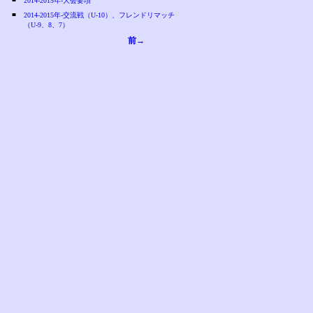
2014-2015年-大会要項
■
2014-2015年-交流戦（U-10）、フレンドリマッチ
（U-9、8、7）
前→