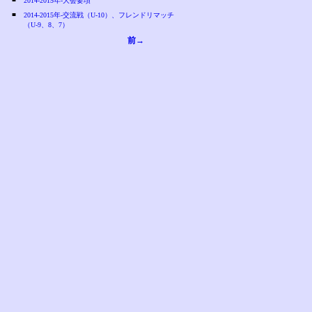
2014-2015年-大会要項
■
2014-2015年-交流戦（U-10）、フレンドリマッチ
（U-9、8、7）
前→