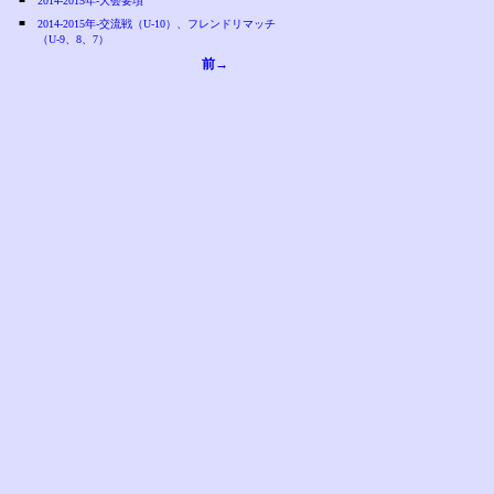
2014-2015年-大会要項
■
2014-2015年-交流戦（U-10）、フレンドリマッチ
（U-9、8、7）
前→