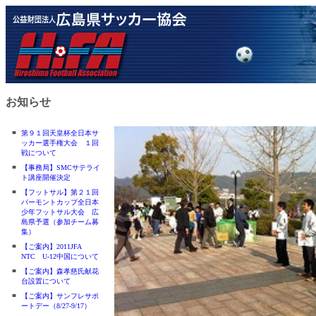
お知らせ
■
第９１回天皇杯全日本サ
ッカー選手権大会 １回
戦について
■
【事務局】SMCサテライ
ト講座開催決定
■
【フットサル】第２１回
バーモントカップ全日本
少年フットサル大会 広
島県予選（参加チーム募
集）
■
【ご案内】2011JFA
NTC U-12中国について
■
【ご案内】森孝慈氏献花
台設置について
■
【ご案内】サンフレサポ
ートデー（8/27-9/17）