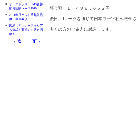
■
オーストラリアU-19親善
募金額 １，４９６，０５３円
広島国際ユース2010
■
2011年度ポット苗無償提
後日、Jリーグを通じて日本赤十字社へ送金
供 募集要項
■
広島にサッカースタジア
多くの方のご協力に感謝します。
ム建設を要望する署名活
動！！
←次
前→