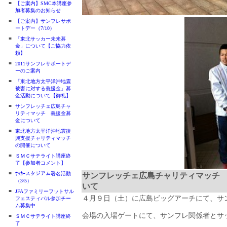
■
【ご案内】SMC本講座参
加者募集のお知らせ
■
【ご案内】サンフレサポ
ートデー（7/10）
■
「東北サッカー未来募
金」について【ご協力依
頼】
■
2011サンフレサポートデ
ーのご案内
■
「東北地方太平洋沖地震
被害に対する義援金」募
金活動について【御礼】
■
サンフレッチェ広島チャ
リティマッチ 義援金募
金について
■
東北地方太平洋沖地震復
興支援チャリティマッチ
の開催について
■
ＳＭＣサテライト講座終
了【参加者コメント】
■
ｻｯｶｰスタジアム署名活動
サンフレッチェ広島チャリティマッチ
（3/5）
いて
■
JFAファミリーフットサル
４月９日（土）に広島ビッグアーチにて、サ
フェスティバル参加チー
ム募集中
会場の入場ゲートにて、サンフレ関係者とサ
■
ＳＭＣサテライト講座終
了