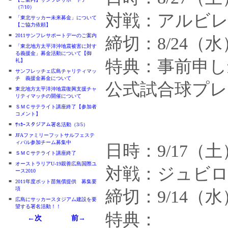
（7/10）
対戦：アルビ
■
「東北サッカー未来募金」について
【ご協力依頼】
■
2011サンフレサポートデーのご案内
締切：8/24（水
■
「東北地方太平洋沖地震被害に対す
る義援金」募金活動について【御
特典：事前申し
礼】
■
サンフレッチェ広島チャリティマッ
チ 義援金募金について
公式試合球プ
■
東北地方太平洋沖地震復興支援チャ
リティマッチの開催について
■
ＳＭＣサテライト講座終了【参加者
コメント】
■
ｻｯｶｰスタジアム署名活動（3/5）
■
JFAファミリーフットサルフェステ
ィバル参加チーム募集中
日時：9/17（土
■
ＳＭＣサテライト講座終了
■
オーストラリアU-19親善広島国際ユ
対戦：ジュビ
ース2010
■
2011年度ポット苗無償提供 募集要
項
締切：9/14（水
■
広島にサッカースタジアム建設を要
望する署名活動！！
特典：
←次
前→