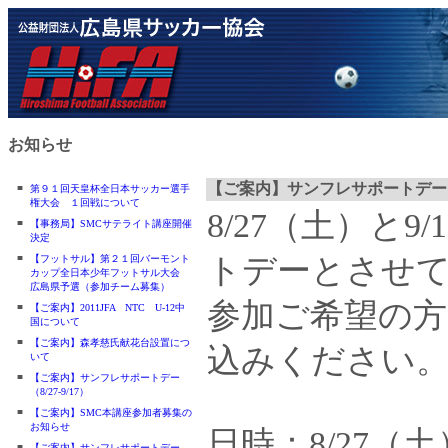
お知らせ
【ご案内】サンフレサポートデー（8/
■
第９１回天皇杯全日本サッカー選手
権大会 １回戦について
8/27（土）と
■
【事務局】SMCサテライト講座開催
決定
■
トデーとさせ
【フットサル】第２１回バーモント
カップ全日本少年フットサル大会
広島県予選（参加チーム募集）
参加ご希望の方
■
【ご案内】2011JFA NTC U-12中
国について
■
【ご案内】森孝慈氏献花台設置につ
込みください
いて
■
【ご案内】サンフレサポートデー
（8/27-9/17）
■
【ご案内】SMC本講座参加者募集の
お知らせ
日時：8/27（土
■
【ご案内】サンフレサポートデー