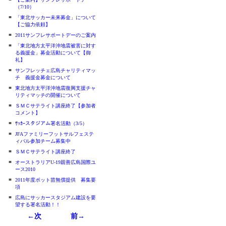
（7/10）
■
「東北サッカー未来募金」について
【ご協力依頼】
■
2011サンフレサポートデーのご案内
■
「東北地方太平洋沖地震被害に対す
る義援金」募金活動について【御
礼】
■
サンフレッチェ広島チャリティマッ
チ 義援金募金について
■
東北地方太平洋沖地震復興支援チャ
リティマッチの開催について
■
ＳＭＣサテライト講座終了【参加者
コメント】
■
ｻｯｶｰスタジアム署名活動（3/5）
■
JFAファミリーフットサルフェステ
ィバル参加チーム募集中
■
ＳＭＣサテライト講座終了
■
オーストラリアU-19親善広島国際ユ
ース2010
■
2011年度ポット苗無償提供 募集要
項
■
広島にサッカースタジアム建設を要
望する署名活動！！
←次
前→