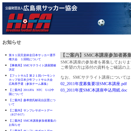
お知らせ
【ご案内】SMC本講座参加者募
■
第９１回天皇杯全日本サッカー選手
権大会 １回戦について
SMC本講座の参加者を募集しておりま
■
【事務局】SMCサテライト講座開催
ご希望の方は添付の資料をご確認の上
決定
■
【フットサル】第２１回バーモント
なお、SMCサテライト講座については
カップ全日本少年フットサル大会
02_2011年度募集要項SMC本講座.pdf
広島県予選（参加チーム募集）
■
03_2011年度SMC本講座申込用紙.doc
【ご案内】2011JFA NTC U-12中
国について
■
【ご案内】森孝慈氏献花台設置につ
いて
■
【ご案内】サンフレサポートデー
（8/27-9/17）
■
【ご案内】SMC本講座参加者募集の
お知らせ
■
【ご案内】サンフレサポートデー