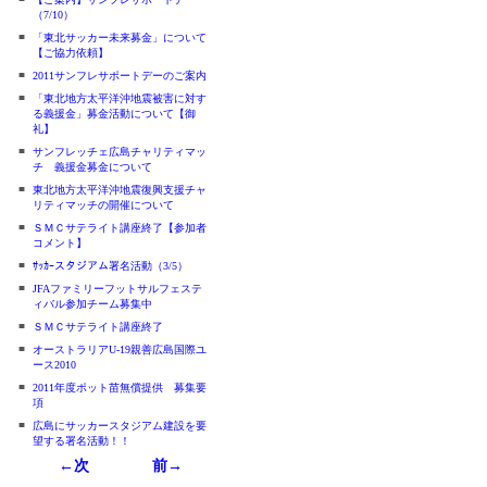
（7/10）
■
「東北サッカー未来募金」について
【ご協力依頼】
■
2011サンフレサポートデーのご案内
■
「東北地方太平洋沖地震被害に対す
る義援金」募金活動について【御
礼】
■
サンフレッチェ広島チャリティマッ
チ 義援金募金について
■
東北地方太平洋沖地震復興支援チャ
リティマッチの開催について
■
ＳＭＣサテライト講座終了【参加者
コメント】
■
ｻｯｶｰスタジアム署名活動（3/5）
■
JFAファミリーフットサルフェステ
ィバル参加チーム募集中
■
ＳＭＣサテライト講座終了
■
オーストラリアU-19親善広島国際ユ
ース2010
■
2011年度ポット苗無償提供 募集要
項
■
広島にサッカースタジアム建設を要
望する署名活動！！
←次
前→