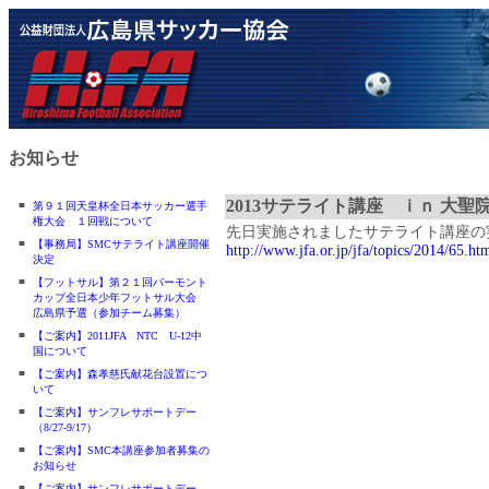
お知らせ
2013サテライト講座 ｉｎ 大聖
■
第９１回天皇杯全日本サッカー選手
権大会 １回戦について
先日実施されましたサテライト講座の
■
【事務局】SMCサテライト講座開催
http://www.jfa.or.jp/jfa/topics/2014/65.ht
決定
■
【フットサル】第２１回バーモント
カップ全日本少年フットサル大会
広島県予選（参加チーム募集）
■
【ご案内】2011JFA NTC U-12中
国について
■
【ご案内】森孝慈氏献花台設置につ
いて
■
【ご案内】サンフレサポートデー
（8/27-9/17）
■
【ご案内】SMC本講座参加者募集の
お知らせ
■
【ご案内】サンフレサポートデー