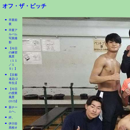
オフ・ザ・ピッチ
■
卒業前
夜
■
卒業ア
ルバム
写真撮
影
■
【今日
の練習
風景
（１１
／１
５）】
■
【京都
遠足(２
年生)】
■
【今日
の授業
風景
(11/2)】
■
新チー
ムへ。
■
絆。
■
伊川谷
高校オ