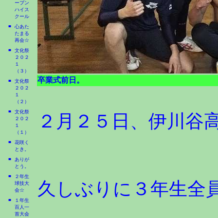
ープン
ハイス
クール
■
心あた
たまる
再会☆
■
文化祭
２０２
１
（３）
卒業式前日。
■
文化祭
２０２
１
（２）
■
文化祭
２月２５日、伊川谷
２０２
１
（１）
■
花咲く
とき。
■
ありが
とう。
■
２年生
久しぶりに３年生全
球技大
会☆
■
１年生
百人一
首大会