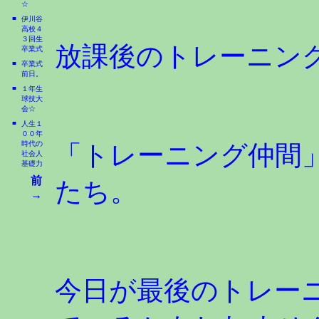
☆
■
伊川谷
高校４
３回生
放課後のトレーニン
卒業式
■
卒業式
前日。
■
１年生
球技大
会☆
■
人生１
００年
時代の
「トレーニング仲間
社会人
基礎力
前
たち。
→
今日が最後のトレー