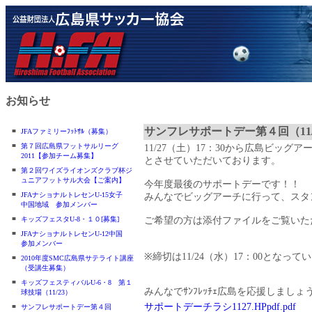
お知らせ
サンフレサポートデー第４回（11/
■
JFAファミリーﾌｯﾄｻﾙ（募集）
■
第７回広島県フットサルリーグ
11/27（土）17：30から広島ビッグ
2011【参加チーム募集】
とさせていただいております。
■
第２回ワイズライオンズクラブ杯ジ
ュニアフットサル大会【ご案内】
今年度最後のサポートデーです！！
■
JFAナショナルトレセンU-15女子
みんなでビッグアーチに行って、スタ
中国地域 参加メンバー
■
キッズフェスタU-8・１０[募集]
ご希望の方は添付ファイルをご覧いた
■
JFAナショナルトレセンU-12中国
参加メンバー
※締切は11/24（水）17：00となって
■
2010年度SMC広島県サテライト講座
（受講生募集）
■
キッズフェスティバルU-6・8 第１
みんなでｻﾝﾌﾚｯﾁｪ広島を応援しましょ
球技場（11/23）
サポートデーチラシ1127.HPpdf.pdf
■
サンフレサポートデー第４回