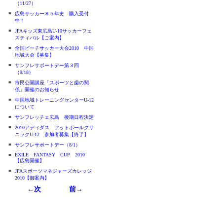
（11/27）
■
広島サッカー８５年史 購入受付
中！
■
JFAキッズ東広島U-10サッカーフェ
スティバル【ご案内】
■
全国ビーチサッカー大会2010 中国
地域大会【募集】
■
サンフレサポートデー第３回
（9/18）
■
市民公開講座「スポーツと歯の関
係」開催のお知らせ
■
中国地域トレーニングセンターU-12
について
■
サンフレッチェ広島 後期日程決定
■
2010アディダス フットボールクリ
ニックU-12 参加者募集【終了】
■
サンフレサポートデー（8/1）
■
EXILE FANTASY CUP 2010
【広島開催】
■
JFAスポーツマネジャーズカレッジ
2010【御案内】
←次
前→