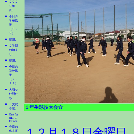
■
２０２
０年
夏。
■
今日の
学校風
景
（９．
９）
■
感謝。
■
２学期
の始ま
り。
■
感謝。
■
今日の
学校風
景
（７・
２９）
■
大切な
仲間た
ち。
■
「文武
１年生球技大会☆
不岐」
■
One for
all, All
for one
■
今日の
１２月１８日金曜日
出来事