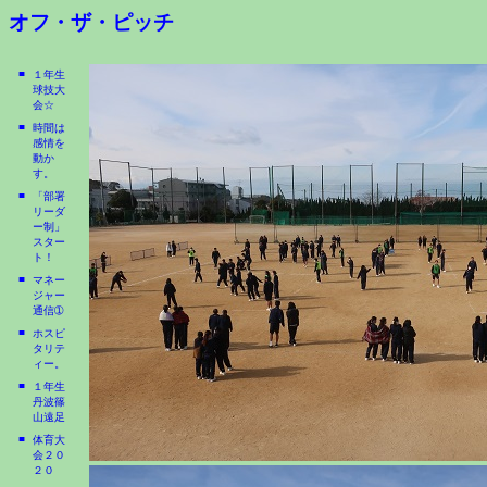
オフ・ザ・ピッチ
■
１年生
球技大
会☆
■
時間は
感情を
動か
す。
■
「部署
リーダ
ー制」
スター
ト！
■
マネー
ジャー
通信➀
■
ホスピ
タリテ
ィー。
■
１年生
丹波篠
山遠足
■
体育大
会２０
２０