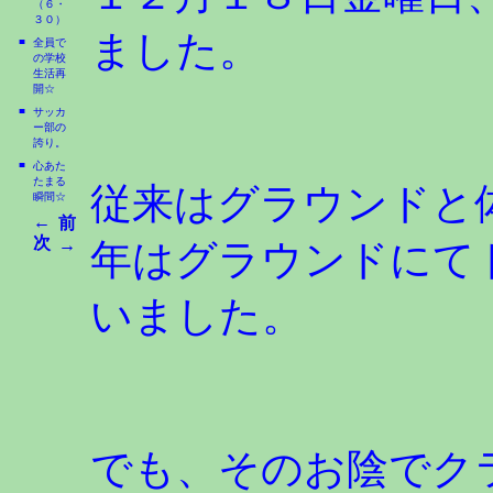
（６・
３０）
ました。
■
全員で
の学校
生活再
開☆
■
サッカ
ー部の
誇り。
■
心あた
たまる
従来はグラウンドと
瞬間☆
←
前
次
→
年はグラウンドにて
いました。
でも、そのお陰でク