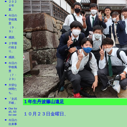
■
２０２
０年
夏。
■
今日の
学校風
景
（９．
９）
■
感謝。
■
２学期
の始ま
り。
■
感謝。
■
今日の
学校風
景
（７・
２９）
■
大切な
仲間た
ち。
■
「文武
１年生丹波篠山遠足
不岐」
■
One for
all, All
１０月２３日金曜日、
for one
■
今日の
出来事