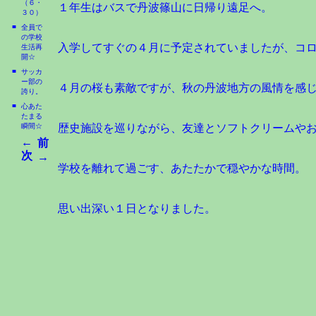
（６・
１年生はバスで丹波篠山に日帰り遠足へ。
３０）
■
全員で
の学校
入学してすぐの４月に予定されていましたが、コ
生活再
開☆
■
サッカ
ー部の
４月の桜も素敵ですが、秋の丹波地方の風情を感
誇り。
■
心あた
たまる
瞬間☆
歴史施設を巡りながら、友達とソフトクリームや
←
前
次
→
学校を離れて過ごす、あたたかで穏やかな時間。
思い出深い１日となりました。