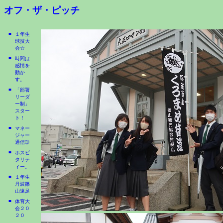
オフ・ザ・ピッチ
■
１年生
球技大
会☆
■
時間は
感情を
動か
す。
■
「部署
リーダ
ー制」
スター
ト！
■
マネー
ジャー
通信➀
■
ホスピ
タリテ
ィー。
■
１年生
丹波篠
山遠足
■
体育大
会２０
２０